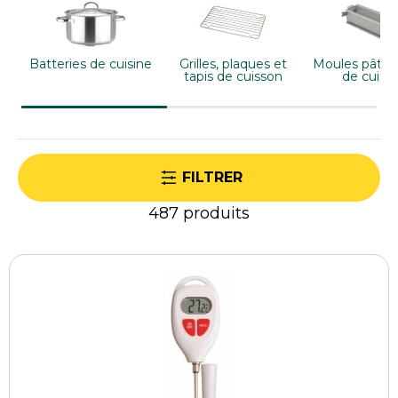
optimiser les productions et valoriser chaque
réalisation auprès des clients.
Batteries de cuisine
Grilles, plaques et
Moules pâtiss
tapis de cuisson
de cuiss
FILTRER
487
produits