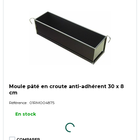
Moule pâté en croute anti-adhérent 30 x 8
cm
Référence :
01RM004875
En stock
COMPARER