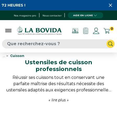
ES !
AIDE EN LIGNE
Nos magasins pro
Nous contacter
0
...
Cuisson
Ustensiles de cuisson
professionnels
Réussir ses cuissons tout en conservant une
parfaite maîtrise des résultats nécessite des
ustensiles adaptés aux exigences professionnelles.
Moules, grilles, cercles, plats à sauter et accessoires
spécialisés permettent d'obtenir des cuissons
homogènes et des présentations soignées. Une
gamme conçue pour gagner en régularité,