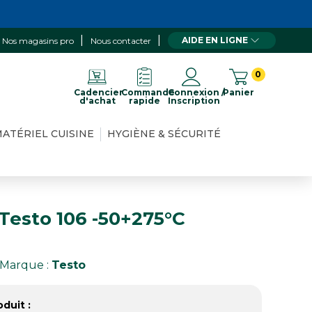
AIDE EN LIGNE
Nos magasins pro
Nous contacter
0
Cadencier
Commande
Connexion /
Panier
d'achat
rapide
Inscription
ATÉRIEL CUISINE
HYGIÈNE & SÉCURITÉ
esto 106 -50+275°C
Marque :
Testo
duit :