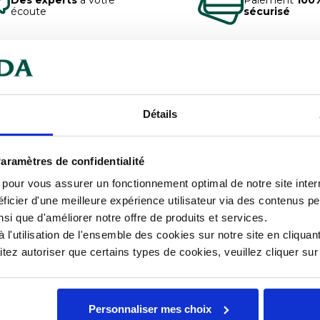
écoute
sécurisé
chargeables
agroalimentaire, hôtellerie,
Détails
Car
sion +/-1°C.
Hau
aramètres de confidentialité
u et résistant au lave-vaiselle
s pour vous assurer un fonctionnement optimal de notre site inte
Lar
ficier d'une meilleure expérience utilisateur via des contenus p
ain.
nsi que d'améliorer notre offre de produits et services.
Lon
l'utilisation de l'ensemble des cookies sur notre site en cliquant
ez autoriser que certains types de cookies, veuillez cliquer su
 finale (Auto-Hold).
mentaire spéciale.
 utilisation du TopSafe).
Personnaliser mes choix