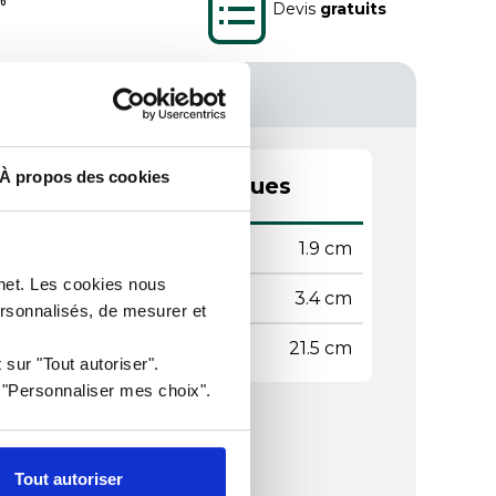
Devis
gratuits
À propos des cookies
actéristiques techniques
teur
1.9 cm
rnet. Les cookies nous
geur
3.4 cm
ersonnalisés, de mesurer et
gueur
21.5 cm
 sur "Tout autoriser".
r "Personnaliser mes choix".
Tout autoriser