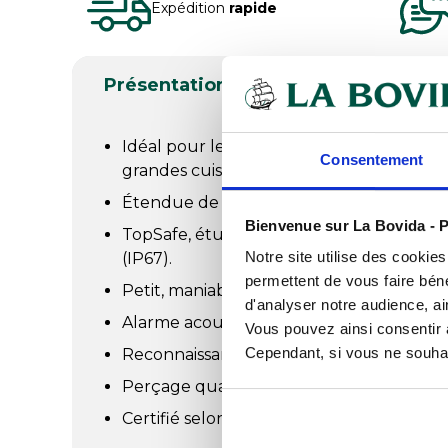
Expédition
rapide
Présentation
Documents télé
Idéal pour les contrôles dans le domaine 
Consentement
grandes cuisines, supermarchés...
Étendue de mesure: -50°C à +275°C, préci
Bienvenue sur La Bovida - P
TopSafe, étui de protection étanche à l'ea
Notre site utilise des cookie
(IP67).
permettent de vous faire béné
Petit, maniable et toujours à portée de m
d'analyser notre audience, ai
Alarme acoustique et visuelle.
Vous pouvez ainsi consentir à 
Cependant, si vous ne souhait
Reconnaissance automatique de la valeur
Perçage quasi-invisible avec la sonde ali
Certifié selon EN 13485 (uniquement avec