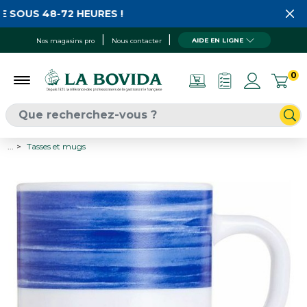
 SOUS 48-72 HEURES !
AIDE EN LIGNE
Nos magasins pro
Nous contacter
0
...
Tasses et mugs