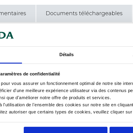
mentaires
Documents téléchargeables
x rayures et aux multiples lavages.
Car
Con
Détails
Cou
aramètres de confidentialité
Dia
s pour vous assurer un fonctionnement optimal de notre site inte
ficier d'une meilleure expérience utilisateur via des contenus p
Hau
nsi que d'améliorer notre offre de produits et services.
l'utilisation de l'ensemble des cookies sur notre site en cliquant
Mat
ez autoriser que certains types de cookies, veuillez cliquer su
Poi