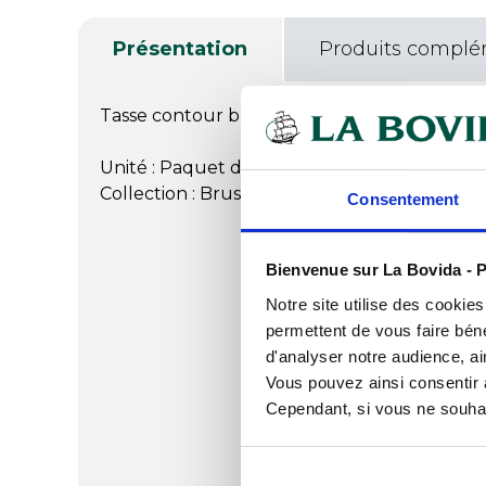
Présentation
Produits complé
Tasse contour bleu foncé 19cl, résistance au
Unité : Paquet de 12
Collection : Brush
Consentement
Bienvenue sur La Bovida - P
Notre site utilise des cookie
permettent de vous faire béné
d'analyser notre audience, ai
Vous pouvez ainsi consentir à 
Cependant, si vous ne souhait