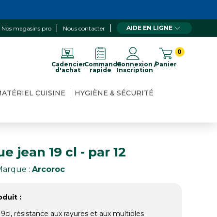
AIDE EN LIGNE
Nos magasins pro
Nous contacter
0
Cadencier
Commande
Connexion /
Panier
d'achat
rapide
Inscription
ATÉRIEL CUISINE
HYGIÈNE & SÉCURITÉ
e jean 19 cl - par 12
Marque :
Arcoroc
duit :
9cl, résistance aux rayures et aux multiples