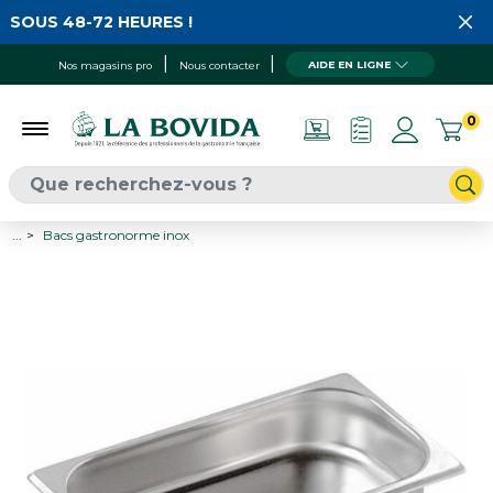
SOUS 48-72 HEURES !
AIDE EN LIGNE
Nos magasins pro
Nous contacter
0
...
Bacs gastronorme inox