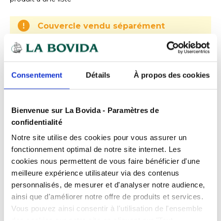
Couvercle vendu séparément
Expédition
rapide
Consentement
Détails
À propos des cookies
Des experts
à votre écoute
Paiement
100% sécurisé
Bienvenue sur La Bovida - Paramètres de
Devis
gratuits
confidentialité
Notre site utilise des cookies pour vous assurer un
fonctionnement optimal de notre site internet. Les
Présentation
cookies nous permettent de vous faire bénéficier d'une
Bac gastronorme
à combinaisons multiples, très
meilleure expérience utilisateur via des contenus
rationnel, empilable.
personnalisés, de mesurer et d'analyser notre audience,
Caractéristiques
Les bords sont renforcés pour une meilleure
ainsi que d'améliorer notre offre de produits et services.
résistance aux chocs et une meilleure rigidité.
Contenance
2.5 l
Vous pouvez ainsi consentir à l'utilisation de l'ensemble
Géométrie adaptée pour plus de propreté.
des cookies sur notre site en cliquant sur "Tout