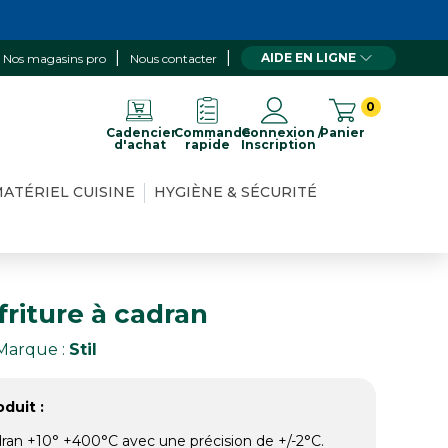
AIDE EN LIGNE
Nos magasins pro
Nous contacter
0
Cadencier
Commande
Connexion /
Panier
d'achat
rapide
Inscription
ATÉRIEL CUISINE
HYGIÈNE & SÉCURITÉ
riture à cadran
Marque :
Stil
duit :
ran +10° +400°C avec une précision de +/-2°C.