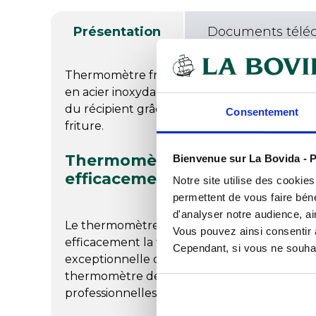
Présentation
Documents télé
Thermomètre friture à cadran +10° +400°C a
en acier inoxydable. Métiers de bouche et col
du récipient grâce au support joint et contrô
Consentement
friture.
Thermomètre à cadran pour fri
Bienvenue sur La Bovida - P
efficacement la température
Notre site utilise des cookie
permettent de vous faire béné
d'analyser notre audience, ai
Le thermomètre à cadran pour friture est u
Vous pouvez ainsi consentir à 
efficacement la température de votre friture.
Cependant, si vous ne souhait
exceptionnelle qui permet de donner la tem
thermomètre de cuisine professionnel
est tr
professionnelles pour sa résistance et sa préc