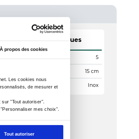
actéristiques techniques
À propos des cookies
mètre
5
gueur
15 cm
rnet. Les cookies nous
ière
Inox
ersonnalisés, de mesurer et
 sur "Tout autoriser".
r "Personnaliser mes choix".
Tout autoriser