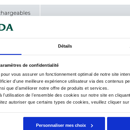
chargeables
vec une précision de +/-2°C. Sonde
Car
lectivités. Placer la sonde au bord
ler ainsi la température de la
Détails
Dia
ture : pour contrôler
aramètres de confidentialité
Lon
s pour vous assurer un fonctionnement optimal de notre site inte
Mat
ficier d'une meilleure expérience utilisateur via des contenus p
nsi que d'améliorer notre offre de produits et services.
n indispensable pour contrôler
l'utilisation de l'ensemble des cookies sur notre site en cliquant
 Il dispose d'une précision
ez autoriser que certains types de cookies, veuillez cliquer su
pérature avec +/- 2°C. Ce
ès apprécié dans les cuisines
ision.
Personnaliser mes choix