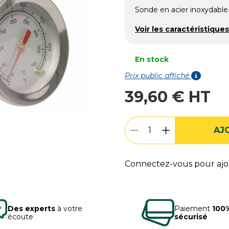
Sonde en acier inoxydable
Voir les caractéristiques
En stock
Prix public affiché
39,60 € HT
AJ
Connectez-vous pour ajou
Des experts
à votre
Paiement
100
écoute
sécurisé