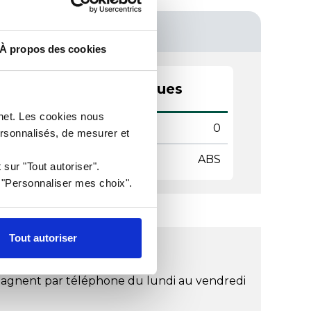
À propos des cookies
actéristiques techniques
rnet. Les cookies nous
mètre
0
ersonnalisés, de mesurer et
ière
ABS
 sur "Tout autoriser".
r "Personnaliser mes choix".
Tout autoriser
léphone
agnent par téléphone du lundi au vendredi