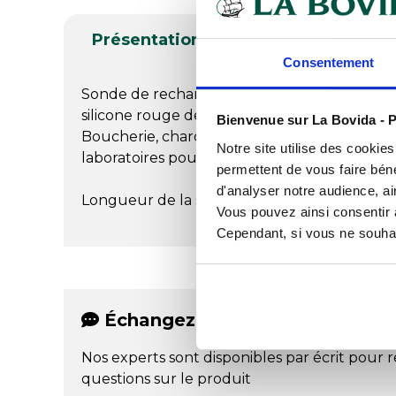
Présentation
Produits complé
Consentement
Sonde de rechange pour thermomètre TFX 4
silicone rouge de 1.50 m résistant à la chal
Bienvenue sur La Bovida - P
Boucherie, charcuterie, cuisine, restaurant, 
Notre site utilise des cookie
laboratoires pour le contrôle des denrées al
permettent de vous faire béné
d'analyser notre audience, ai
Longueur de la sonde : 12 cm
Vous pouvez ainsi consentir à 
Cependant, si vous ne souhait
Échangez par écrit
Nos experts sont disponibles par écrit pour 
questions sur le produit