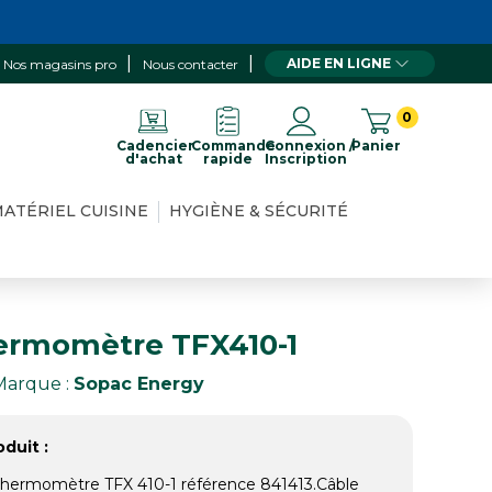
AIDE EN LIGNE
Nos magasins pro
Nous contacter
0
Cadencier
Commande
Connexion /
Panier
d'achat
rapide
Inscription
ATÉRIEL CUISINE
HYGIÈNE & SÉCURITÉ
ermomètre TFX410-1
Marque :
Sopac Energy
duit :
hermomètre TFX 410-1 référence 841413.Câble