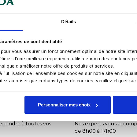
mentaires
Documents téléchargeables
Détails
10-1 référence 841413.Câble
Car
eur : max 180°C.Sonde Ø 3 mm.
aramètres de confidentialité
industrie agroalimentaire,
s pour vous assurer un fonctionnement optimal de notre site inte
imentaires.
Dia
ficier d'une meilleure expérience utilisateur via des contenus p
nsi que d'améliorer notre offre de produits et services.
Mat
l'utilisation de l'ensemble des cookies sur notre site en cliquant
ez autoriser que certains types de cookies, veuillez cliquer su
Personnaliser mes choix
Échangez par té
répondre à toutes vos
Nos experts vous accomp
de 8h00 à 17h00