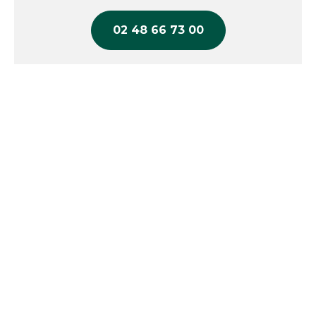
séparément dans l'onglet produits
complémentaires
02 48 66 73 00