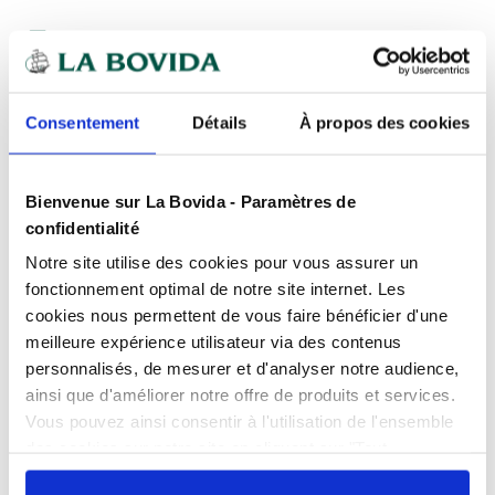
Expédition
rapide
Des experts
à votre écoute
Paiement
100% sécurisé
Consentement
Détails
À propos des cookies
Devis
gratuits
Bienvenue sur La Bovida - Paramètres de
confidentialité
Présentation
Notre site utilise des cookies pour vous assurer un
L’intérieur antiadhésif lisse améliore les
fonctionnement optimal de notre site internet. Les
rendements et facilite le nettoyage.
cookies nous permettent de vous faire bénéficier d'une
Caractéristiques
Empilable avec tous types de bacs Cambro.
meilleure expérience utilisateur via des contenus
personnalisés, de mesurer et d'analyser notre audience,
Résiste aux températures de -40°C à +70°C.
0% BPA
oui
ainsi que d'améliorer notre offre de produits et services.
Repères gradués indiquant les capacités.
Produits complémentaires
Adapte au micro-ondes
oui
Vous pouvez ainsi consentir à l'utilisation de l'ensemble
Évite l’utilisation du film plastique.
des cookies sur notre site en cliquant sur "Tout
Contact alimentaire
oui
Résistance élevée aux agressions chimiques.
autoriser". Cependant, si vous ne souhaitez autoriser que
Documents téléchargeables