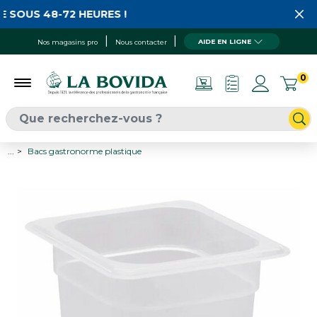
 SOUS 48-72 HEURES !
AIDE EN LIGNE
Nos magasins pro
Nous contacter
0
...
Bacs gastronorme plastique