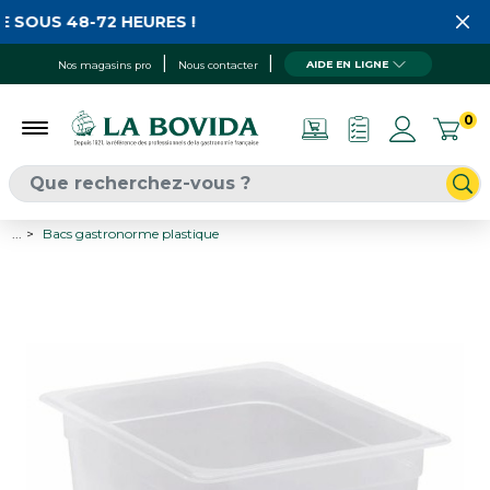
 SOUS 48-72 HEURES !
AIDE EN LIGNE
Nos magasins pro
Nous contacter
0
...
Bacs gastronorme plastique