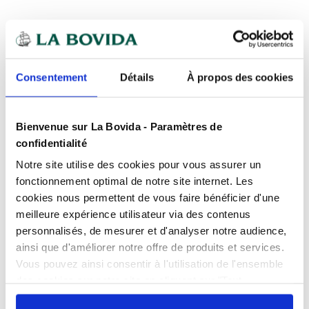
Expédition
rapide
Des experts
à votre écoute
Consentement
Détails
À propos des cookies
Paiement
100% sécurisé
Devis
gratuits
Bienvenue sur La Bovida - Paramètres de
confidentialité
Présentation
Notre site utilise des cookies pour vous assurer un
L’intérieur antiadhésif lisse améliore les
fonctionnement optimal de notre site internet. Les
rendements et facilite le nettoyage.
cookies nous permettent de vous faire bénéficier d'une
Caractéristiques
Empilable avec tous types de bacs Cambro.
meilleure expérience utilisateur via des contenus
personnalisés, de mesurer et d'analyser notre audience,
Résiste aux températures de -40°C à +70°C.
0% BPA
oui
ainsi que d'améliorer notre offre de produits et services.
Repères gradués indiquant les capacités.
Produits complémentaires
Adapte au micro-ondes
oui
Vous pouvez ainsi consentir à l'utilisation de l'ensemble
Évite l’utilisation du film plastique.
des cookies sur notre site en cliquant sur "Tout
Contact alimentaire
oui
Résistance élevée aux agressions chimiques.
autoriser". Cependant, si vous ne souhaitez autoriser que
Documents téléchargeables