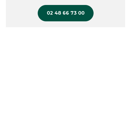
séparément dans l'onglet produits
complémentaires
02 48 66 73 00