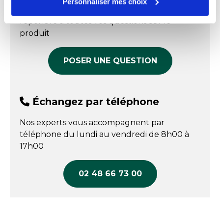
Matière totalement recyclable avec sa
Prix public affiché
Personnaliser mes choix
Nos experts sont disponibles par écrit pour
composition 100% en carton.
Prix public affiché
14,15 € HT
Température mini
-20 °C
répondre à toutes vos questions sur le
23,90 € HT
Apte au contact alimentaire direct. Pas besoin
COMPARER
produit
sous-emballage.
COMPARER
POSER UNE QUESTION
Échangez par téléphone
Nos experts vous accompagnent par
téléphone du lundi au vendredi de 8h00 à
17h00
02 48 66 73 00