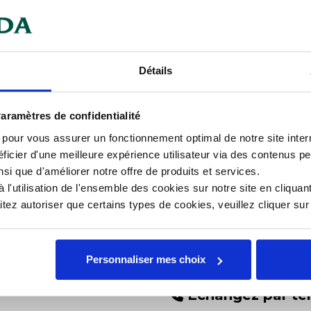
mentaires
Documents téléchargeables
Détails
r un plateau et ses mini-fours,
Car
aramètres de confidentialité
our des produits sans autre
Gr
s pour vous assurer un fonctionnement optimal de notre site inte
ficier d'une meilleure expérience utilisateur via des contenus p
tions en cuisine ou en laboratoire.
Lar
nsi que d'améliorer notre offre de produits et services.
age.
l'utilisation de l'ensemble des cookies sur notre site en cliquant
Lon
ez autoriser que certains types de cookies, veuillez cliquer su
ité.
Personnaliser mes choix
Échangez par té