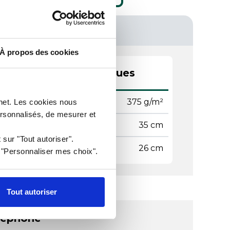
À propos des cookies
actéristiques techniques
ammage
375 g/m²
rnet. Les cookies nous
ersonnalisés, de mesurer et
geur
35 cm
 sur "Tout autoriser".
gueur
26 cm
r "Personnaliser mes choix".
Tout autoriser
léphone