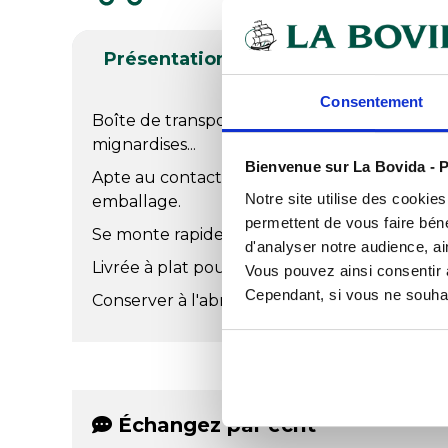
Présentation
Produits complé
Consentement
Boîte de transport en carton pouvant conteni
mignardises...
Bienvenue sur La Bovida - P
Apte au contact alimentaire direct, idéale p
Notre site utilise des cookie
emballage.
permettent de vous faire béné
Se monte rapidement pour faciliter les opéra
d'analyser notre audience, ai
Livrée à plat pour un gain de place en stock
Vous pouvez ainsi consentir à 
Cependant, si vous ne souhait
Conserver à l'abri de la lumière et de l'humid
Échangez par écrit