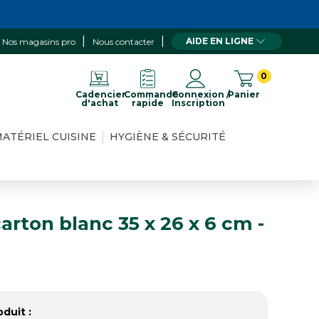
AIDE EN LIGNE
Nos magasins pro
Nous contacter
0
Cadencier
Commande
Connexion /
Panier
d'achat
rapide
Inscription
ATÉRIEL CUISINE
HYGIÈNE & SÉCURITÉ
carton blanc 35 x 26 x 6 cm -
duit :