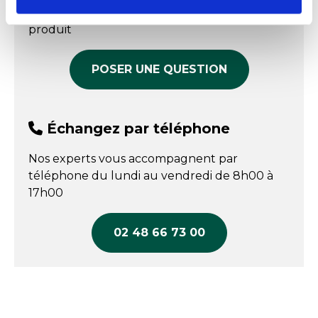
2 874,00 € HT
3 765,00 € HT
répondre à toutes vos questions sur le
COMPARER
COMPARER
produit
POSER UNE QUESTION
Échangez par téléphone
Nos experts vous accompagnent par
téléphone du lundi au vendredi de 8h00 à
17h00
02 48 66 73 00