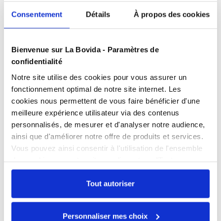
Consentement
Détails
À propos des cookies
Présentation
Nécessaire pour faire baisser l'humidité relative en
Bienvenue sur La Bovida - Paramètres de
zone à forte humidité.
confidentialité
Caractéristiques
Notre site utilise des cookies pour vous assurer un
fonctionnement optimal de notre site internet. Les
cookies nous permettent de vous faire bénéficier d'une
Produits complémentaires
meilleure expérience utilisateur via des contenus
personnalisés, de mesurer et d'analyser notre audience,
ainsi que d'améliorer notre offre de produits et services.
Documents téléchargeables
Vous pouvez ainsi consentir à l'utilisation de l'ensemble
Cave de maturation
Cave de matura
FPP_0109454980.PDF
des cookies sur notre site en cliquant sur "Tout
encastrable DAV-200
encastrable D
autoriser". Cependant, si vous ne souhaitez autoriser que
120 L
240 L
Référence : 0109454971
Référence : 010945497
certains types de cookies, veuillez cliquer sur
Tout autoriser
Livraison sous 3
Livraison sous 
"Personnaliser mes choix".
Échangez par écrit
semaines
semaines
Prix public affiché
Prix public affiché
Personnaliser mes choix
Nos experts sont disponibles par écrit pour