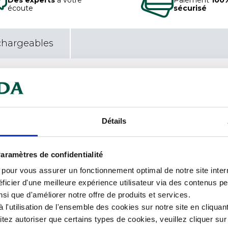
écoute
sécurisé
chargeables
Car
noxydable exclusif de haute
Cou
ne durabilité accrue et une
Détails
L. l
rictes du secteur.
aramètres de confidentialité
Mati
s pour vous assurer un fonctionnement optimal de notre site inte
lam
 non seulement un confort
ficier d'une meilleure expérience utilisateur via des contenus p
e.
Mat
nsi que d'améliorer notre offre de produits et services.
l'utilisation de l'ensemble des cookies sur notre site en cliquant
le de supporter des températures
Poi
ez autoriser que certains types de cookies, veuillez cliquer su
ement avec la lame grâce à un