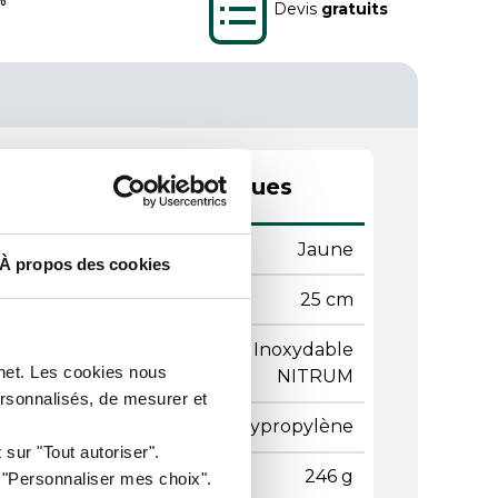
Devis
gratuits
actéristiques techniques
leur
Jaune
À propos des cookies
ame
25 cm
ère de la
Acier Inoxydable
rnet. Les cookies nous
e
NITRUM
ersonnalisés, de mesurer et
ière du manche
Polypropylène
 sur "Tout autoriser".
ds
246 g
r "Personnaliser mes choix".