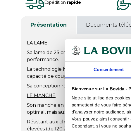
Expédition
rapide
Présentation
Documents télé
LA LAME
:
Sa lame de 25 cm est forgée dans un acier i
performance.
La technologie NITRUM® confère à la lame u
Consentement
capacité de coupe précise.
Sa conception répond aux normes les plus st
Bienvenue sur La Bovida - P
LE MANCHE
:
Notre site utilise des cookie
Son manche en polypropylène injecté offre
permettent de vous faire béné
optimal, mais aussi une hygiène irréprochabl
d'analyser notre audience, ai
Vous pouvez ainsi consentir à 
Résistant aux chocs, antidérapant et capab
Cependant, si vous ne souhait
élevées (de 120 à 130°C), il fusionne parfait