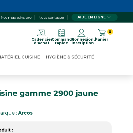
AIDE EN LIGNE
Nos magasins pro
Nous contacter
0
Cadencier
Commande
Connexion /
Panier
d'achat
rapide
Inscription
ATÉRIEL CUISINE
HYGIÈNE & SÉCURITÉ
isine gamme 2900 jaune
arque :
Arcos
duit :