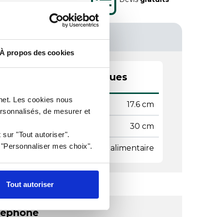
À propos des cookies
actéristiques techniques
rnet. Les cookies nous
geur
17.6 cm
ersonnalisés, de mesurer et
gueur
30 cm
 sur "Tout autoriser".
r "Personnaliser mes choix".
ière
Silicone alimentaire
Tout autoriser
léphone