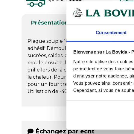
Présentation
Documents télé
Consentement
Plaque souple 15 demi-sphères en silicone al
adhésif. Démoulage facile, longévité du maté
Bienvenue sur La Bovida - P
sucrées, salées, chaudes, froides ou glacées. Av
Notre site utilise des cookie
moule ensuite il ne sera plus nécessaire de l
permettent de vous faire béné
grille lors de la cuisson et non sur une pla
d'analyser notre audience, ai
la chaleur. Pour un four à chaleur tournant p
Vous pouvez ainsi consentir à 
pour un four traditionnel placer la grille en 
Cependant, si vous ne souhait
Utilisation de -40°C à +280°C.
Échangez par écrit