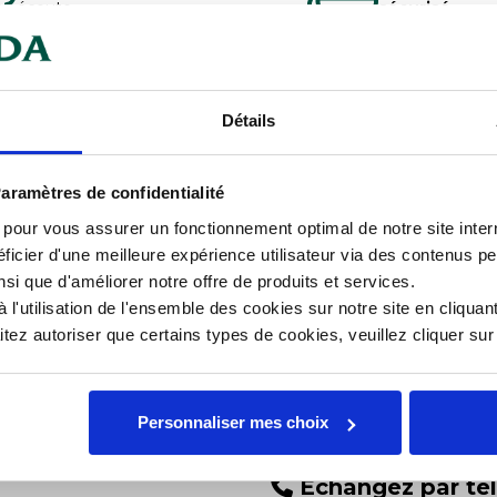
écoute
sécurisé
chargeables
Détails
imentaire pur étuvé et anti-
Car
riau. Idéal pour les préparations
aramètres de confidentialité
ant la 1 ère utilisation, graisser le
s pour vous assurer un fonctionnement optimal de notre site inte
e faire. Poser le moule sur une
Lar
ficier d'une meilleure expérience utilisateur via des contenus p
que pour une parfaite convection de
nsi que d'améliorer notre offre de produits et services.
lacer la grille au milieu du four et
Lon
l'utilisation de l'ensemble des cookies sur notre site en cliquant
bas du four. Passe au lave-vaisselle.
ez autoriser que certains types de cookies, veuillez cliquer su
Mat
Personnaliser mes choix
Échangez par té