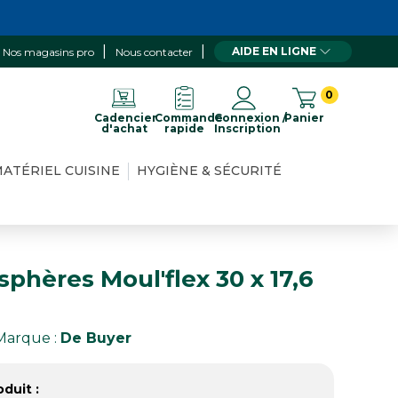
AIDE EN LIGNE
Nos magasins pro
Nous contacter
0
Cadencier
Commande
Connexion /
Panier
d'achat
rapide
Inscription
ATÉRIEL CUISINE
HYGIÈNE & SÉCURITÉ
phères Moul'flex 30 x 17,6
Marque :
De Buyer
duit :