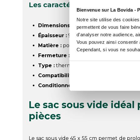
Les caractéristiques de ce sa
Bienvenue sur La Bovida - P
Notre site utilise des cookie
Dimensions :
45 x 55 cm
permettent de vous faire béné
d'analyser notre audience, ai
Épaisseur :
90 microns
Vous pouvez ainsi consentir à 
Matière :
polyamide (PA) / polyéthylène 
Cependant, si vous ne souhait
Fermeture :
soudure sur trois côtés
Type :
thermosoudable et non rétracta
Compatibilité :
machines sous vide à cl
Conditionnement :
lot de 100 unités
Le sac sous vide idéal 
pièces
Le sac sous vide 45 x 55 cm permet de prol