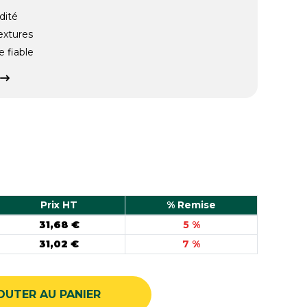
dité
extures
 fiable
Prix HT
% Remise
31,68 €
5 %
31,02 €
7 %
OUTER AU PANIER