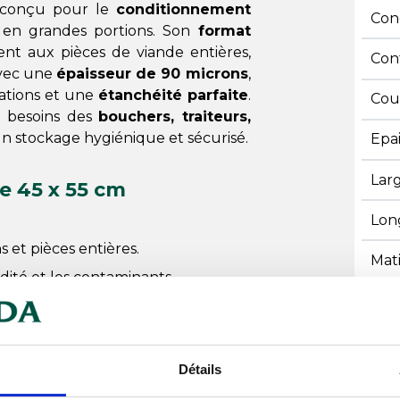
conçu pour le
conditionnement
Con
 en grandes portions. Son
format
nt aux pièces de viande entières,
Con
Avec une
épaisseur de 90 microns
,
rations et une
étanchéité parfaite
.
Cou
x besoins des
bouchers, traiteurs,
n stockage hygiénique et sécurisé.
Epa
Lar
e 45 x 55 cm
Lon
 et pièces entières.
Mat
idité et les contaminants.
Rec
veurs des aliments.
re fiable et sécurisée.
Tem
stocks professionnels.
Détails
Tem