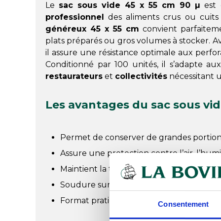
Le
sac sous vide 45 x 55 cm 90 µ
est 
professionnel
des aliments crus ou cuits
généreux 45 x 55 cm
convient parfaiteme
plats préparés ou gros volumes à stocker. 
il assure une résistance optimale aux perfo
Conditionné par 100 unités, il s’adapte au
restaurateurs
et
collectivités
nécessitant u
Les avantages du sac sous vid
Permet de conserver de grandes portions
Assure une protection contre l’air, l’hum
Maintient la texture, la couleur et les sa
Soudure sur trois côtés pour une fermetu
Format pratique pour l’organisation des 
Consentement