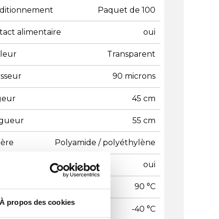
ditionnement
Paquet de 100
tact alimentaire
oui
leur
Transparent
isseur
90 microns
geur
45 cm
gueur
55 cm
ière
Polyamide / polyéthylène
yclable
oui
pérature maxi
90 °C
À propos des cookies
pérature mini
-40 °C