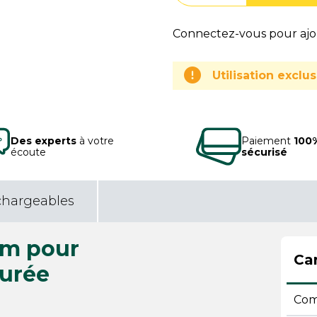
Connectez-vous pour ajou
Utilisation excl
Des experts
à votre
Paiement
100
écoute
sécurisé
chargeables
cm pour
Car
durée
Comp