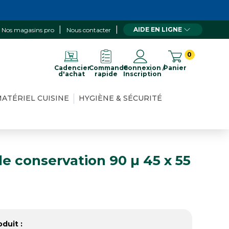
AIDE EN LIGNE
Nos magasins pro
Nous contacter
0
Cadencier
Commande
Connexion /
Panier
d'achat
rapide
Inscription
ATÉRIEL CUISINE
HYGIÈNE & SÉCURITÉ
de conservation 90 µ 45 x 55
duit :