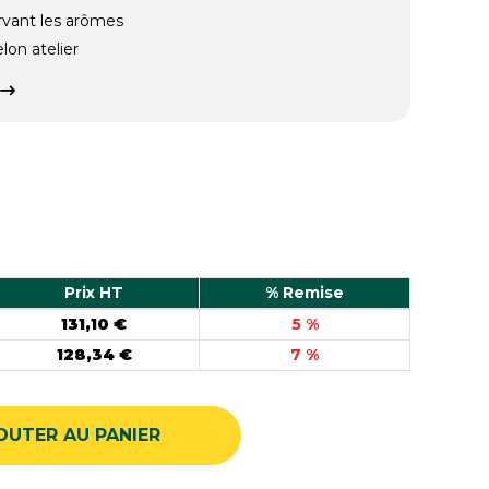
rvant les arômes
elon atelier
Prix HT
% Remise
131,10 €
5 %
128,34 €
7 %
OUTER AU PANIER