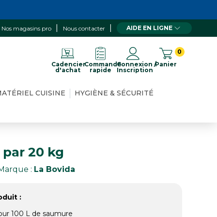
AIDE EN LIGNE
Nos magasins pro
Nous contacter
0
Cadencier
Commande
Connexion /
Panier
d'achat
rapide
Inscription
ATÉRIEL CUISINE
HYGIÈNE & SÉCURITÉ
 par 20 kg
Marque :
La Bovida
duit :
our 100 L de saumure