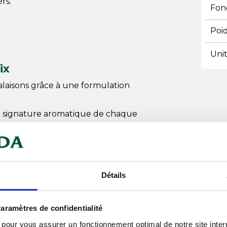
rs.
Fonc
Poi
Uni
ix
alaisons grâce à une formulation
a signature aromatique de chaque
 selon les pratiques du
 sur des volumes importants
Détails
ser
fusion homogène des ingrédients
aramètres de confidentialité
ambonneau, jarret, rôti, poitrine)
s pour vous assurer un fonctionnement optimal de notre site inte