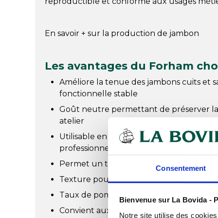
reproductible et conforme aux usages métie
En savoir + sur la production de jambon
Les avantages du Forham cho
Améliore la tenue des jambons cuits et s
fonctionnelle stable
Goût neutre permettant de préserver l
atelier
Utilisable en saumure ou en salage à sec
professionnel
Permet un travail régulier et sécurisant
Consentement
Texture poudre blanche simple à disper
Taux de pompage maîtrisé pour une dif
Bienvenue sur La Bovida - P
Convient aux salaisons crues ou à cuire (j
Notre site utilise des cookie