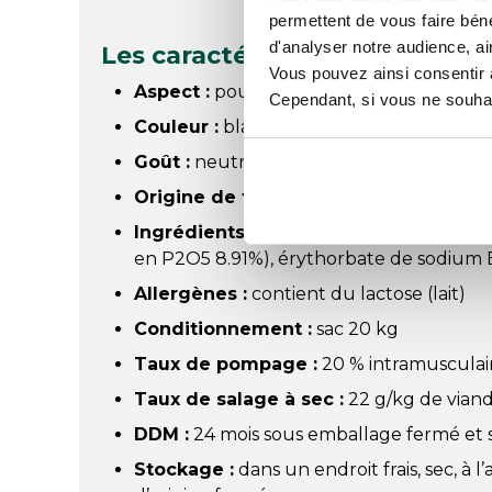
permettent de vous faire béné
d'analyser notre audience, ai
Les caractéristiques du Forh
Vous pouvez ainsi consentir à 
Aspect :
poudre
Cependant, si vous ne souhait
Couleur :
blanc
Goût :
neutre
Origine de transformation :
France
Ingrédients :
lactose, dextrose, tri et p
en P2O5 8.91%), érythorbate de sodium E
Allergènes :
contient du lactose (lait)
Conditionnement :
sac 20 kg
Taux de pompage :
20 % intramusculaire
Taux de salage à sec :
22 g/kg de viande 
DDM :
24 mois sous emballage fermé et 
Stockage :
dans un endroit frais, sec, à l