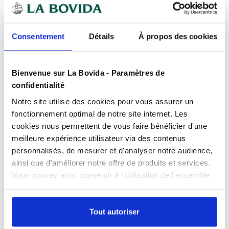
Expédition
rapide
Des experts
à votre écoute
Consentement
Détails
À propos des cookies
Paiement
100% sécurisé
Devis
gratuits
Bienvenue sur La Bovida - Paramètres de
confidentialité
Notre site utilise des cookies pour vous assurer un
Présentation
fonctionnement optimal de notre site internet. Les
cookies nous permettent de vous faire bénéficier d'une
Bonne tenue à la stérilisation de sauces, plats
cuisinés et pâtes.
meilleure expérience utilisateur via des contenus
Caractéristiques
personnalisés, de mesurer et d'analyser notre audience,
Aspect
: Poudre
ainsi que d'améliorer notre offre de produits et services.
Couleur
Conditionnement
: Blanche
Sac de 25 kg
Vous pouvez ainsi consentir à l'utilisation de l'ensemble
Goût
: Neutre
Documents téléchargeables
des cookies sur notre site en cliquant sur "Tout
Consistance
Poudre
Origine de Transformation
: France.
autoriser". Cependant, si vous ne souhaitez autoriser que
FPP_0100141725.PDF
Fonctionnalités
Aide à la fabrication
certains types de cookies, veuillez cliquer sur
Tout autoriser
Ingrédients
: Épaississant : amidon de maïs modifié
FT_0100141725.PDF
"Personnaliser mes choix".
E1422