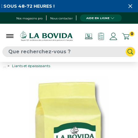
 SOUS 48-72 HEURES !
AIDE EN LIGNE
Nos magasins pro
Nous contacter
0
...
Liants et épaississants