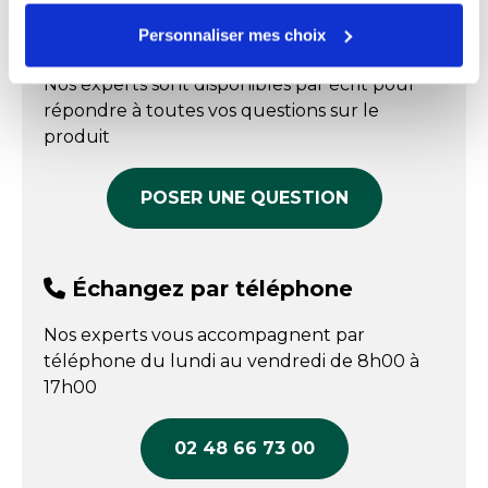
Poids
25 kg
Dosage et mode d’utilisation
:
Personnaliser mes choix
Échangez par écrit
20 à 50 g/L de sauce
Nos experts sont disponibles par écrit pour
10 à 40 g/kg de mêlée
répondre à toutes vos questions sur le
DLUO
: 24 mois
produit
Stockage
: Dans un endroit frais et sec à l’abri de la
lumière dans son emballage d’origine fermé.
POSER UNE QUESTION
Échangez par téléphone
Nos experts vous accompagnent par
téléphone du lundi au vendredi de 8h00 à
17h00
02 48 66 73 00