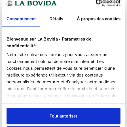
Paiement
100% sécurisé
Devis
gratuits
Consentement
Détails
À propos des cookies
Bienvenue sur La Bovida - Paramètres de
Présentation
confidentialité
Bac copolyester Camview GN 1/1 6,5 cm
Notre site utilise des cookies pour vous assurer un
Caractéristiques
fonctionnement optimal de notre site internet. Les
Stocker, transporter et servir, le tout dans un même
cookies nous permettent de vous faire bénéficier d'une
bac.
0% BPA
oui
meilleure expérience utilisateur via des contenus
Les bacs gastronormes CamView sont sans BPA,
Produits complémentaires
Compatibilité
Congélateur
personnalisés, de mesurer et d'analyser notre audience,
transparents et résistent aux tâches.
ainsi que d'améliorer notre offre de produits et services.
Ils disposent de graduations permettant une
Contenance
8.5 l
Vous pouvez ainsi consentir à l'utilisation de l'ensemble
gestion facile des stocks.
Documents téléchargeables
des cookies sur notre site en cliquant sur "Tout
Couleur
Transparent
Le rebord uniforme de 1,27 cm assure un placement
Couvercle copolyester
Égouttoir pour
FPP_0109453075.PDF
autoriser". Cependant, si vous ne souhaitez autoriser que
aisé des bacs sur les tables de préparation et les
pour bac Camview GN
Camview GN1/1 
certains types de cookies, veuillez cliquer sur
Tout autoriser
Empilable
oui
buffets.
1/1
Référence : 010945688
"Personnaliser mes choix".
Livraison sous 
Référence : 0109203735