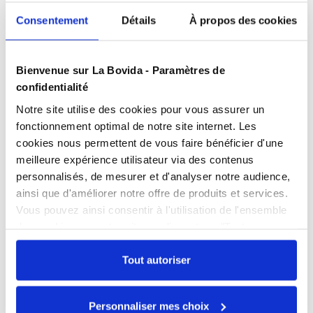
Consentement
Détails
À propos des cookies
Présentation
Bienvenue sur La Bovida - Paramètres de
confidentialité
Caractéristiques
Notre site utilise des cookies pour vous assurer un
fonctionnement optimal de notre site internet. Les
cookies nous permettent de vous faire bénéficier d'une
Produits complémentaires
meilleure expérience utilisateur via des contenus
personnalisés, de mesurer et d'analyser notre audience,
ainsi que d'améliorer notre offre de produits et services.
Documents téléchargeables
Vous pouvez ainsi consentir à l'utilisation de l'ensemble
Rôtissoire 24 volailles
FPP_0109410217.PDF
des cookies sur notre site en cliquant sur "Tout
Mag4 gaz
autoriser". Cependant, si vous ne souhaitez autoriser que
Référence : 0109019828
Livraison sous 3
certains types de cookies, veuillez cliquer sur
Tout autoriser
semaines
"Personnaliser mes choix".
Échangez par écrit
Prix public affiché
8 303,00 € HT
Personnaliser mes choix
Nos experts sont disponibles par écrit pour