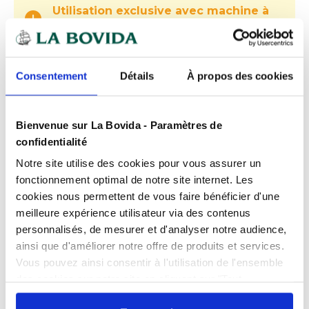
Utilisation exclusive avec machine à
cloche
Expédition
rapide
Consentement
Détails
À propos des cookies
Des experts
à votre écoute
Paiement
100% sécurisé
Bienvenue sur La Bovida - Paramètres de
confidentialité
Devis
gratuits
Notre site utilise des cookies pour vous assurer un
fonctionnement optimal de notre site internet. Les
cookies nous permettent de vous faire bénéficier d'une
Présentation
meilleure expérience utilisateur via des contenus
Sacs sous vide 40 x 60 cm : pour
personnalisés, de mesurer et d'analyser notre audience,
conservation optimale pour les
ainsi que d'améliorer notre offre de produits et services.
grandes portions
Caractéristiques
Vous pouvez ainsi consentir à l'utilisation de l'ensemble
des cookies sur notre site en cliquant sur "Tout
Conditionnement
Paquet de 100
Les
sacs sous vide 40 x 60 cm
sont conçus pour
autoriser". Cependant, si vous ne souhaitez autoriser que
Documents téléchargeables
les
Epaisseur
produits de grande taille
90 microns
ou les préparations