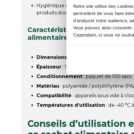
Hygiénique et transparent : Permet une i
Notre site utilise des cookie
produits stockés.
permettent de vous faire béné
d'analyser notre audience, ai
Vous pouvez ainsi consentir à 
Caractéristiques essentielles 
Cependant, si vous ne souhait
alimentaire
Dimensions
: 35 x 75 cm
Épaisseur
: 90 µ
Conditionnement
: paquet de 100 sacs
Matériau
: polyamide / polyéthylène (PA
Compatibilité
: appareils sous vide à clo
Températures d’utilisation
: de -40 °C 
Conseils d’utilisation 