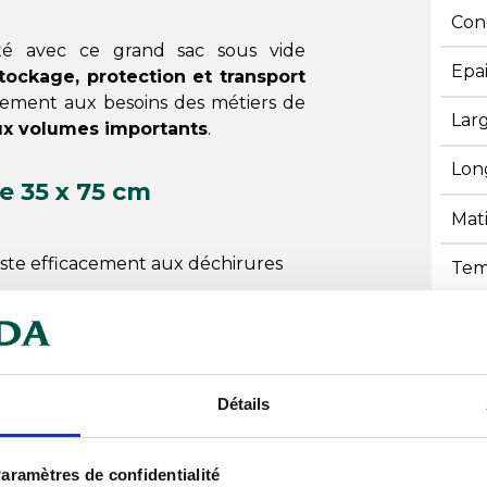
Con
té avec ce grand sac sous vide
Epa
tockage, protection et transport
itement aux besoins des métiers de
Lar
ux volumes importants
.
Lon
e 35 x 75 cm
Mat
ésiste efficacement aux déchirures
Tem
Tem
ôtés pour une protection totale
températures comprises entre -40
Détails
ls sous vide à cloche pour un usage
aramètres de confidentialité