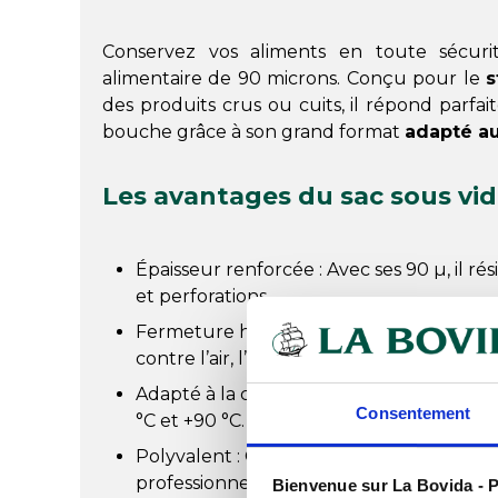
Conservez vos aliments en toute sécuri
alimentaire de 90 microns. Conçu pour le
s
des produits crus ou cuits, il répond parfa
bouche grâce à son grand format
adapté a
Les avantages du sac sous vid
Épaisseur renforcée : Avec ses 90 µ, il r
et perforations.
Fermeture hermétique : Soudure sur 3 c
contre l’air, l’humidité et les bactéries.
Adapté à la congélation : Supporte des 
Consentement
°C et +90 °C.
Polyvalent : Compatible avec les apparei
professionnel.
Bienvenue sur La Bovida - P