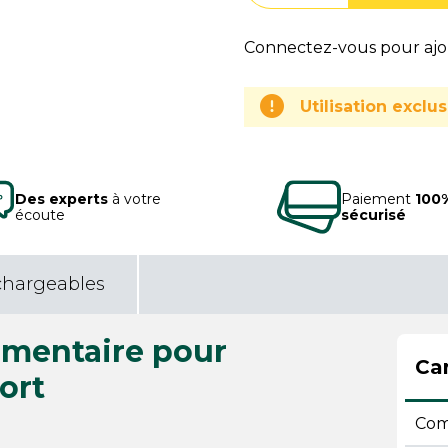
Connectez-vous pour ajou
Utilisation excl
Des experts
à votre
Paiement
100
écoute
sécurisé
chargeables
limentaire pour
Car
ort
Comp