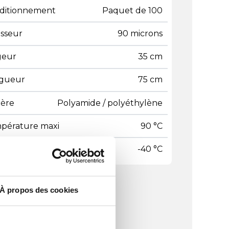
ditionnement
Paquet de 100
isseur
90 microns
geur
35 cm
gueur
75 cm
ière
Polyamide / polyéthylène
pérature maxi
90 °C
pérature mini
-40 °C
À propos des cookies