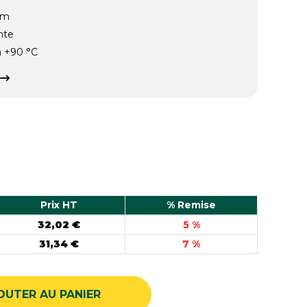
cm
nte
à +90 °C
Prix HT
% Remise
32,02 €
5 %
31,34 €
7 %
OUTER AU PANIER