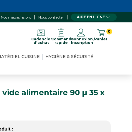
AIDE EN LIGNE
Nos magasins pro
Nous contacter
0
Cadencier
Commande
Connexion /
Panier
d'achat
rapide
Inscription
ATÉRIEL CUISINE
HYGIÈNE & SÉCURITÉ
 vide alimentaire 90 µ 35 x
duit :