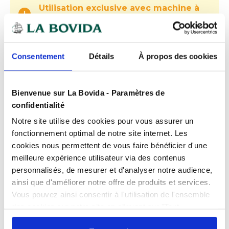
Utilisation exclusive avec machine à
cloche
Expédition
rapide
Consentement
Détails
À propos des cookies
Des experts
à votre écoute
Paiement
100% sécurisé
Bienvenue sur La Bovida - Paramètres de
confidentialité
Devis
gratuits
Notre site utilise des cookies pour vous assurer un
fonctionnement optimal de notre site internet. Les
cookies nous permettent de vous faire bénéficier d'une
Présentation
meilleure expérience utilisateur via des contenus
Sacs sous vide 30 x 50 cm
personnalisés, de mesurer et d'analyser notre audience,
: Conservation professionnelle des
ainsi que d'améliorer notre offre de produits et services.
grandes préparations
Caractéristiques
Vous pouvez ainsi consentir à l'utilisation de l'ensemble
des cookies sur notre site en cliquant sur "Tout
Compatibilité
Congélateur
Les sacs sous vide 30 x 50 cm constituent une
autoriser". Cependant, si vous ne souhaitez autoriser que
Documents téléchargeables
solution efficace pour la
Conditionnement
Paquet de 100
mise sous vide de