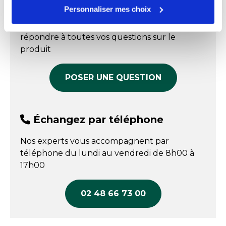
aspect brillant et satiné, très proche de celui de la
Échangez par écrit
Longueur
31 cm
Personnaliser mes choix
porcelaine.
Nos experts sont disponibles par écrit pour
La mélamine n'est pas compatible avec le four
Matière
Mélamine
répondre à toutes vos questions sur le
traditionnel et avec le four micro-ondes.
produit
Passage lave-vaisselle
oui
NF EN 14372, EN71-1, EN73-3, EN ISO 2409.
Température maxi
+80 °C
POSER UNE QUESTION
Décor : Pompadour
Température mini
-20 °C
Nos gammes
Pompadour
Échangez par téléphone
Fabriqué en France
Oui
Nos experts vous accompagnent par
téléphone du lundi au vendredi de 8h00 à
17h00
02 48 66 73 00