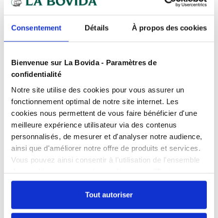
Expédition
rapide
Des experts
à votre écoute
Consentement
Détails
À propos des cookies
Paiement
100% sécurisé
Devis
gratuits
Bienvenue sur La Bovida - Paramètres de
confidentialité
Notre site utilise des cookies pour vous assurer un
Présentation
fonctionnement optimal de notre site internet. Les
Composée de cellulose et de matières synthétiques,
cookies nous permettent de vous faire bénéficier d'une
la mélamine est une matière totalement
meilleure expérience utilisateur via des contenus
sécurisante pour le contact alimentaire.
Caractéristiques
personnalisés, de mesurer et d'analyser notre audience,
Disponible dans différents formats permettant de
Contact alimentaire
oui
ainsi que d'améliorer notre offre de produits et services.
nombreuses possibilités de présentation.
Vous pouvez ainsi consentir à l'utilisation de l'ensemble
Documents téléchargeables
Empilable
oui
Produit très solide.
des cookies sur notre site en cliquant sur "Tout
FPP_0100281415.PDF
Contact alimentaire.
autoriser". Cependant, si vous ne souhaitez autoriser que
Hauteur
3 cm
certains types de cookies, veuillez cliquer sur
Tout autoriser
Fabrication française.
"Personnaliser mes choix".
Largeur
20 cm
La vaisselle et les plats en mélamine présentent un