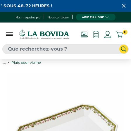
 SOUS 48-72 HEURES !
AIDE EN LIGNE
Nos magasins pro
Nous contacter
0
...
Plats pour vitrine