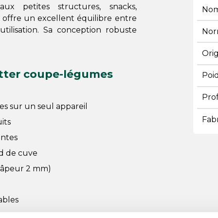
x petites structures, snacks,
Nom
l offre un excellent équilibre entre
tilisation. Sa conception robuste
Nor
Ori
tter coupe-légumes
Poi
Pro
s sur un seul appareil
Fab
its
antes
d de cuve
 râpeur 2 mm)
ables
es