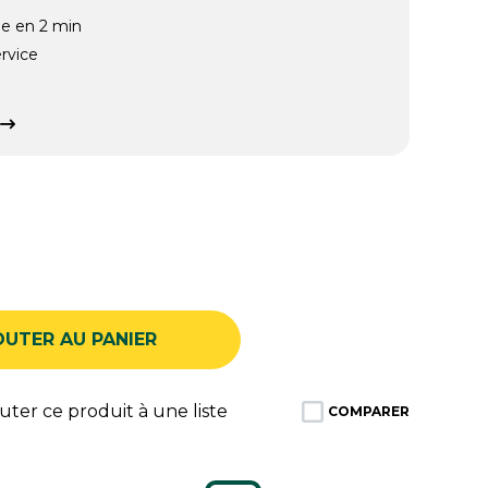
ée en 2 min
rvice
OUTER AU PANIER
ter ce produit à une liste
COMPARER