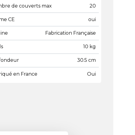
bre de couverts max
20
me CE
oui
gine
Fabrication Française
ds
10 kg
fondeur
30.5 cm
riqué en France
Oui