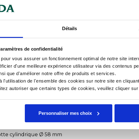
iné cutter coupe-
Détails
aramètres de confidentialité
 professionnel
s pour vous assurer un fonctionnement optimal de notre site inte
ficier d'une meilleure expérience utilisateur via des contenus p
nsi que d'améliorer notre offre de produits et services.
l'utilisation de l'ensemble des cookies sur notre site en cliquant
ez autoriser que certains types de cookies, veuillez cliquer su
 2 mm et râpeur 2 mm), couteau
Personnaliser mes choix
otte cylindrique Ø 58 mm