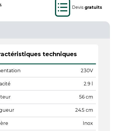
%
Devis
gratuits
actéristiques techniques
mentation
230V
acité
2.9 l
teur
56 cm
gueur
24.5 cm
ière
Inox