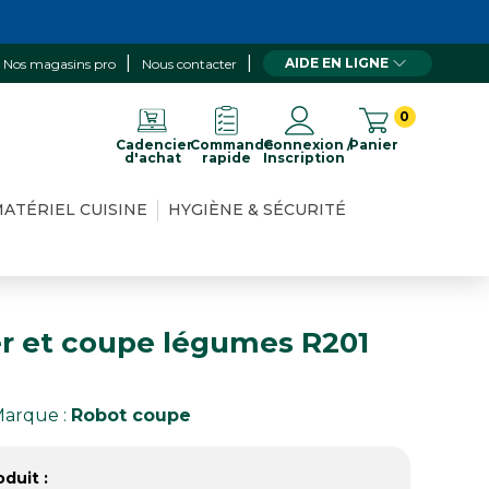
AIDE EN LIGNE
Nos magasins pro
Nous contacter
0
Cadencier
Commande
Connexion /
Panier
d'achat
rapide
Inscription
ATÉRIEL CUISINE
HYGIÈNE & SÉCURITÉ
r et coupe légumes R201
arque :
Robot coupe
duit :