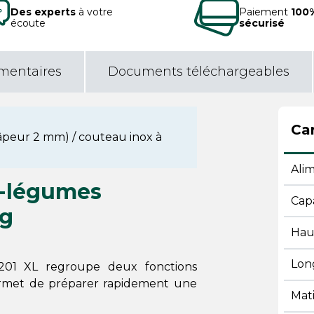
Des experts
à votre
Paiement
100
écoute
sécurisé
mentaires
Documents téléchargeables
Car
âpeur 2 mm) / couteau inox à
Ali
e-légumes
Cap
ng
Hau
Lon
201 XL regroupe deux fonctions
permet de préparer rapidement une
Mat