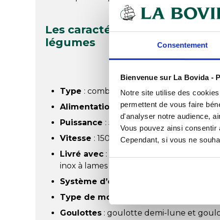
Les caractéristiques du comb
légumes
Consentement
Bienvenue sur La Bovida - P
Type
: combiné cutter / coupe-légumes
Notre site utilise des cookie
permettent de vous faire béné
Alimentation
: monophasé 230 V
d'analyser notre audience, ai
Puissance
: 550 W
Vous pouvez ainsi consentir à 
Vitesse
: 1500 tr/min + fonction Pulse
Cependant, si vous ne souhait
Livré avec
: 2 disques inclus (éminceur
inox à lames lisses
Système d’éjection
: dans la cuve
Type de moteur
: moteur asynchrone
Goulottes
: goulotte demi-lune et goul