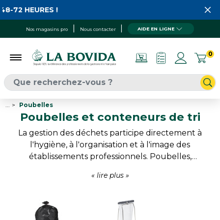
HEURES !
AIDE EN LIGNE
Nos magasins pro
Nous contacter
0
...
Poubelles
Poubelles et conteneurs de tri
La gestion des déchets participe directement à
l'hygiène, à l'organisation et à l'image des
établissements professionnels. Poubelles,
conteneurs roulants, meubles de tri et bornes de
collecte permettent de structurer efficacement
les espaces de travail. Une sélection conçue pour
simplifier le tri, améliorer les conditions de travail et
répondre aux nouvelles exigences