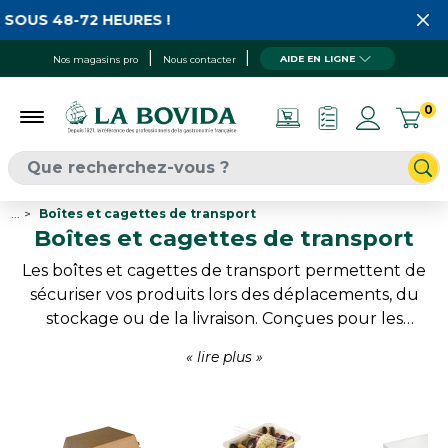
SOUS 48-72 HEURES !
AIDE EN LIGNE
Nos magasins pro
Nous contacter
0
...
Boîtes et cagettes de transport
Boîtes et cagettes de transport
Les boîtes et cagettes de transport permettent de
sécuriser vos produits lors des déplacements, du
stockage ou de la livraison. Conçues pour les
professionnels des métiers de bouche, elles
facilitent la manutention tout en protégeant
efficacement les préparations et produits fragiles.
Cagettes traiteur, boîtes pour œufs ou contenants
de transport offrent une solution pratique pour