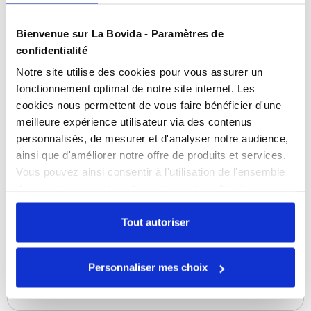
Bienvenue sur La Bovida - Paramètres de
confidentialité
Notre site utilise des cookies pour vous assurer un
fonctionnement optimal de notre site internet. Les
cookies nous permettent de vous faire bénéficier d'une
meilleure expérience utilisateur via des contenus
personnalisés, de mesurer et d'analyser notre audience,
ainsi que d'améliorer notre offre de produits et services.
Vous pouvez ainsi consentir à l'utilisation de l'ensemble
Cagette traiteur carton blanc - par 50
des cookies sur notre site en cliquant sur "Tout
Référence :
0109425230
autoriser". Cependant, si vous ne souhaitez autoriser que
certains types de cookies, veuillez cliquer sur
Tout autoriser
En stock
"Personnaliser mes choix".
Personnaliser mes choix
COMPARER