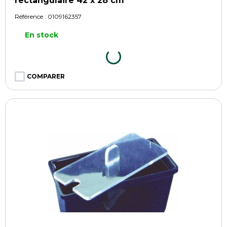
rectangulaire 42 x 28 cm
Référence :
0109162357
En stock
COMPARER