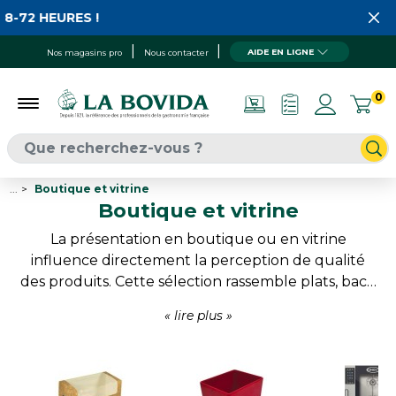
HEURES !
AIDE EN LIGNE
Nos magasins pro
Nous contacter
0
...
Boutique et vitrine
Boutique et vitrine
La présentation en boutique ou en vitrine
influence directement la perception de qualité
des produits. Cette sélection rassemble plats, bacs,
raviers et contenants conçus pour mettre en
valeur les préparations tout en facilitant
l’organisation des espaces de vente. Mélamine,
plexi ou grès offrent des rendus variés adaptés
aux univers des boucheries, charcuteries, traiteurs