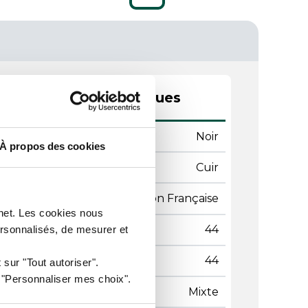
actéristiques techniques
leur
Noir
À propos des cookies
ière
Cuir
gine
Fabrication Française
rnet. Les cookies nous
le
44
ersonnalisés, de mesurer et
nture
44
 sur "Tout autoriser".
r "Personnaliser mes choix".
re
Mixte