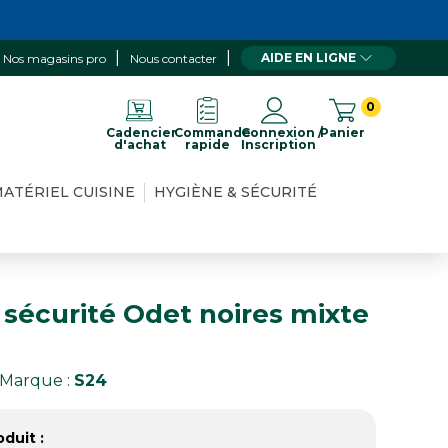
AIDE EN LIGNE
Nos magasins pro
Nous contacter
0
Cadencier
Commande
Connexion /
Panier
d'achat
rapide
Inscription
ATÉRIEL CUISINE
HYGIÈNE & SÉCURITÉ
sécurité Odet noires mixte
Marque :
S24
duit :