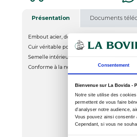
Présentation
Documents télé
Embout acier, doublure textile, semelle ext
Cuir véritable pour une imperméabilité max
Semelle intérieure amovible, anti-odeurs et 
Consentement
Conforme à la norme EN ISO 20345 S2.
Bienvenue sur La Bovida - P
Notre site utilise des cookie
permettent de vous faire béné
d'analyser notre audience, ai
Vous pouvez ainsi consentir à 
Cependant, si vous ne souhait