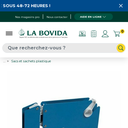
SOUS 48-72 HEURES !
AIDE EN LIGNE
Nos magasins pro
Nous contacter
0
...
Sacs et sachets plastique