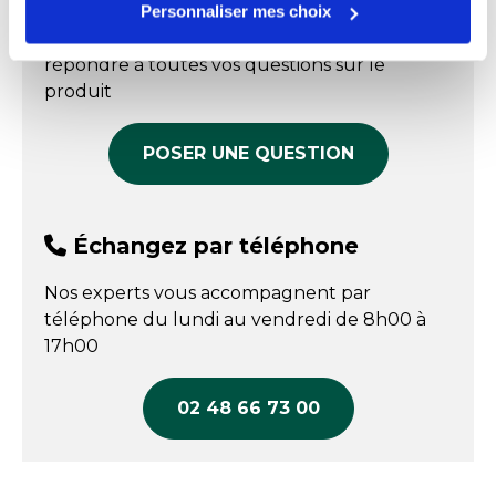
Personnaliser mes choix
Épices (fenugrec, curcuma, coriandre, carvi, poivre) ;
Poids
1 kg
Nos experts sont disponibles par écrit pour
gingembre.
répondre à toutes vos questions sur le
Unité de dosage
g/kg
produit
POSER UNE QUESTION
Échangez par téléphone
Nos experts vous accompagnent par
téléphone du lundi au vendredi de 8h00 à
17h00
02 48 66 73 00