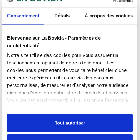
Des experts
à votre écoute
Consentement
Détails
À propos des cookies
Paiement
100% sécurisé
Devis
gratuits
Bienvenue sur La Bovida - Paramètres de
confidentialité
Notre site utilise des cookies pour vous assurer un
Présentation
fonctionnement optimal de notre site internet. Les
Mélange d’épices composées, sans sel pour toute
cookies nous permettent de vous faire bénéficier d'une
aromatisation de plats cuisinés, et autres recettes
exotiques.
Caractéristiques
meilleure expérience utilisateur via des contenus
personnalisés, de mesurer et d'analyser notre audience,
Aspect
: Poudre.
Conditionnement
Sac de 1 kg
ainsi que d'améliorer notre offre de produits et services.
Couleur
: Jaune.
Documents téléchargeables
Vous pouvez ainsi consentir à l'utilisation de l'ensemble
Consistance
Poudre
des cookies sur notre site en cliquant sur "Tout
FPP_0100111501.PDF
Dosage et Mode d’utilisation
: Selon le goût
Couleur, Saveurs
autoriser". Cependant, si vous ne souhaitez autoriser que
Fonctionnalités
FT_0100111501.PDF
recherché.
prononcées
certains types de cookies, veuillez cliquer sur
Tout autoriser
"Personnaliser mes choix".
Garanti sans
Allergènes, Additifs
Échangez par écrit
Ingrédients
: