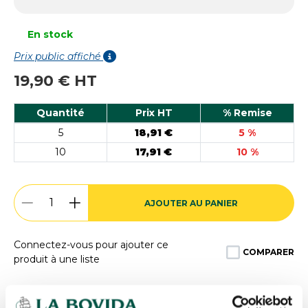
En stock
Prix public affiché
19,90 € HT
Quantité
Prix HT
% Remise
5
18,91 €
5 %
10
17,91 €
10 %
AJOUTER AU PANIER
Connectez-vous pour ajouter ce
COMPARER
produit à une liste
Expédition
rapide