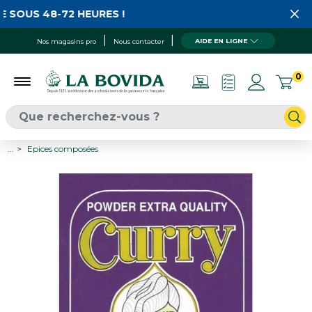
 SOUS 48-72 HEURES !
AIDE EN LIGNE
Nos magasins pro
Nous contacter
0
...
Epices composées