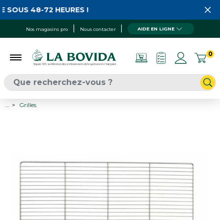
 SOUS 48-72 HEURES !
AIDE EN LIGNE
Nos magasins pro
Nous contacter
0
...
Grilles