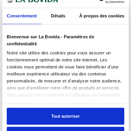
Des experts
à votre écoute
Consentement
Détails
À propos des cookies
Paiement
100% sécurisé
Devis
gratuits
Bienvenue sur La Bovida - Paramètres de
confidentialité
Notre site utilise des cookies pour vous assurer un
Présentation
fonctionnement optimal de notre site internet. Les
Grille inox professionnelle GN 2/1
cookies nous permettent de vous faire bénéficier d'une
La grille inox GN 2/1 est un support essentiel pour les
meilleure expérience utilisateur via des contenus
Caractéristiques
professionnels de la boulangerie, pâtisserie et
personnalisés, de mesurer et d'analyser notre audience,
métiers de bouche recherchant une solution fiable
Format
GN 2/1
ainsi que d'améliorer notre offre de produits et services.
et durable pour la cuisson, le refroidissement ou la
Vous pouvez ainsi consentir à l'utilisation de l'ensemble
surgélation. Conçue en inox 100 %, elle offre une
Documents téléchargeables
Largeur
53 cm
robustesse adaptée aux environnements intensifs.
des cookies sur notre site en cliquant sur "Tout
FPP_0100480804.PDF
Sa structure rigide garantit une parfaite tenue,
autoriser". Cependant, si vous ne souhaitez autoriser que
Longueur
65 cm
même en charge. Cette grille professionnelle
certains types de cookies, veuillez cliquer sur
Tout autoriser
s’intègre dans tous les fours et chariots standardisés
Matière
Inox
"Personnaliser mes choix".
GN 2/1.