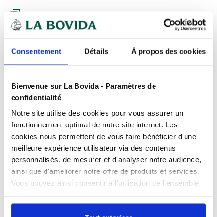
Expédition
rapide
Des experts
à votre écoute
Paiement
100% sécurisé
Consentement
Détails
À propos des cookies
Devis
gratuits
Bienvenue sur La Bovida - Paramètres de
confidentialité
Présentation
Notre site utilise des cookies pour vous assurer un
Brochettes plates inox 25 cm pour une
fonctionnement optimal de notre site internet. Les
cuisson et présentation maitrisées
cookies nous permettent de vous faire bénéficier d'une
Caractéristiques
meilleure expérience utilisateur via des contenus
Ces piques à brochette en inox plat de 25 cm sont
Contact alimentaire
oui
personnalisés, de mesurer et d'analyser notre audience,
conçus pour répondre aux besoins des
ainsi que d'améliorer notre offre de produits et services.
Produits complémentaires
professionnels de la boucherie, restauration, traiteur...
Couleur
Inox
Vous pouvez ainsi consentir à l'utilisation de l'ensemble
La tige plate
évite la rotation des aliments
des cookies sur notre site en cliquant sur "Tout
Longueur
25 cm
pendant la cuisson ou le service, assurant ainsi une
autoriser". Cependant, si vous ne souhaitez autoriser que
Documents téléchargeables
présentation stable. Cet élément est essentiel lors