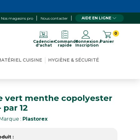
AIDE EN LIGNE
Nos magasins pro
Nous contacter
0
Cadencier
Commande
Connexion /
Panier
d'achat
rapide
Inscription
ATÉRIEL CUISINE
HYGIÈNE & SÉCURITÉ
e vert menthe copolyester
- par 12
Marque :
Plastorex
duit :