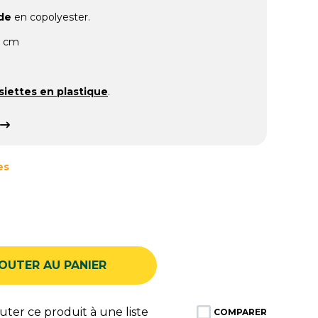
ide
en copolyester.
5 cm
siettes en plastique
.
es
OUTER AU PANIER
ter ce produit à une liste
COMPARER