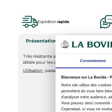
Expédition
rapide
Présentation
Produits complé
Très résistante aux rayures, cette
assiette 
Consentement
idéale pour les collectivités.
Utilisation
: passe au lave-vaisselle et au mic
Bienvenue sur La Bovida - P
Notre site utilise des cookie
permettent de vous faire béné
d'analyser notre audience, ai
Vous pouvez ainsi consentir à 
Cependant, si vous ne souhait