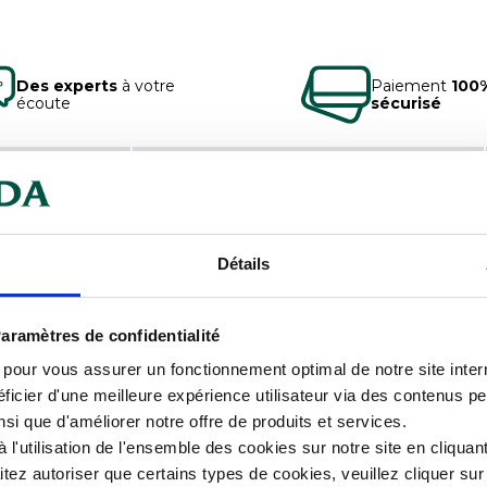
Des experts
à votre
Paiement
100
écoute
sécurisé
mentaires
Documents téléchargeables
creuse verte en copolyester
est
Détails
Car
ro-ondes.
Con
aramètres de confidentialité
s pour vous assurer un fonctionnement optimal de notre site inte
Con
ficier d'une meilleure expérience utilisateur via des contenus p
nsi que d'améliorer notre offre de produits et services.
Cou
l'utilisation de l'ensemble des cookies sur notre site en cliquant
ez autoriser que certains types de cookies, veuillez cliquer su
Dia