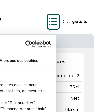
%
Devis
gratuits
À propos des cookies
actéristiques techniques
ditionnement
Paquet de 12
rnet. Les cookies nous
tenance
35 cl
ersonnalisés, de mesurer et
leur
Vert
 sur "Tout autoriser".
r "Personnaliser mes choix".
mètre
18.5 cm