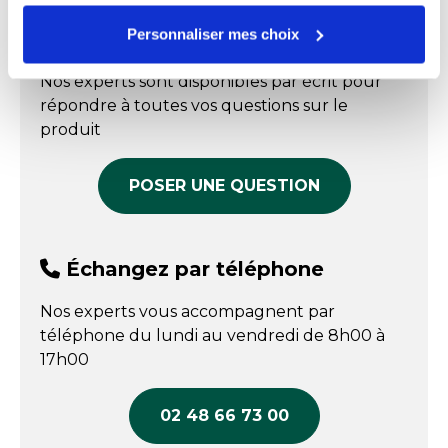
Livraison sous 3
Référence : 010905195
Fabriqué en France
semaines
Oui
En stock
Personnaliser mes choix
Échangez par écrit
Prix public affiché
Type d'assiettes
Creuse
Prix public affiché
84,45 € HT
Nos experts sont disponibles par écrit pour
108,10 € HT
COMPARER
répondre à toutes vos questions sur le
COMPARER
produit
POSER UNE QUESTION
Échangez par téléphone
Nos experts vous accompagnent par
téléphone du lundi au vendredi de 8h00 à
17h00
02 48 66 73 00