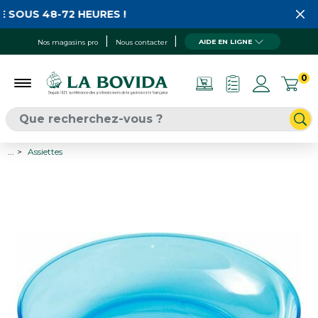
 SOUS 48-72 HEURES !
AIDE EN LIGNE
Nos magasins pro
Nous contacter
0
...
Assiettes