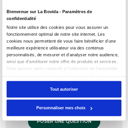
Présentation
Bienvenue sur La Bovida - Paramètres de
Pince à escargots inox 16 cm.
confidentialité
Caractéristiques
Notre site utilise des cookies pour vous assurer un
fonctionnement optimal de notre site internet. Les
Longueur
16 cm
cookies nous permettent de vous faire bénéficier d'une
Documents téléchargeables
Matière
Inox
meilleure expérience utilisateur via des contenus
FPP_0100341304.PDF
personnalisés, de mesurer et d'analyser notre audience,
ainsi que d'améliorer notre offre de produits et services.
Vous pouvez ainsi consentir à l'utilisation de l'ensemble
des cookies sur notre site en cliquant sur "Tout
Échangez par écrit
autoriser". Cependant, si vous ne souhaitez autoriser que
certains types de cookies, veuillez cliquer sur
Tout autoriser
Nos experts sont disponibles par écrit pour
"Personnaliser mes choix".
répondre à toutes vos questions sur le
produit
Personnaliser mes choix
POSER UNE QUESTION