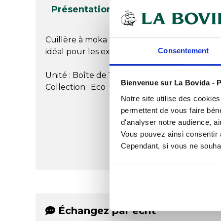
Présentation
Documents télé
Cuillère à moka . Produit destiné à tous type
Consentement
idéal pour les expresso. A utiliser dans le seu
Unité : Boîte de 12
Bienvenue sur La Bovida - P
Collection : Eco
Notre site utilise des cookie
permettent de vous faire béné
d'analyser notre audience, ai
Vous pouvez ainsi consentir à 
Cependant, si vous ne souhait
Échangez par écrit