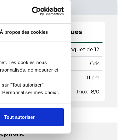
actéristiques techniques
À propos des cookies
ditionnement
Paquet de 12
rnet. Les cookies nous
leur
Gris
ersonnalisés, de mesurer et
gueur
11 cm
 sur "Tout autoriser".
ière
Inox 18/0
r "Personnaliser mes choix".
Tout autoriser
léphone