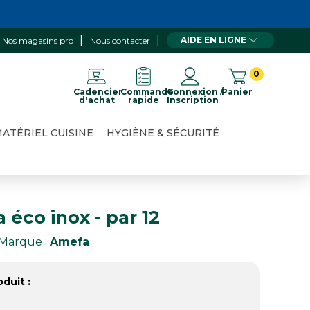
AIDE EN LIGNE
Nos magasins pro
Nous contacter
0
Cadencier
Commande
Connexion /
Panier
d'achat
rapide
Inscription
ATÉRIEL CUISINE
HYGIÈNE & SÉCURITÉ
 éco inox - par 12
Marque :
Amefa
duit :