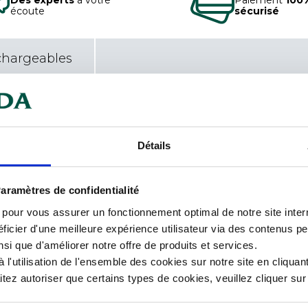
écoute
sécurisé
chargeables
sme.
Car
 en polycoton qui garantit votre
Détails
Cou
ouche de style élégante à cette
Tail
aramètres de confidentialité
s pour vous assurer un fonctionnement optimal de notre site inte
Typ
ficier d'une meilleure expérience utilisateur via des contenus p
nsi que d'améliorer notre offre de produits et services.
Tai
l'utilisation de l'ensemble des cookies sur notre site en cliquant
Typ
ez autoriser que certains types de cookies, veuillez cliquer su