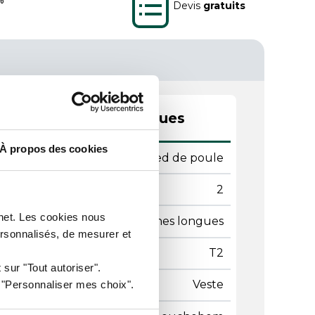
Devis
gratuits
actéristiques techniques
À propos des cookies
leur
Pied de poule
le
2
rnet. Les cookies nous
e de manches
Manches longues
ersonnalisés, de mesurer et
lle de vêtements
T2
 sur "Tout autoriser".
e de vêtements
Veste
r "Personnaliser mes choix".