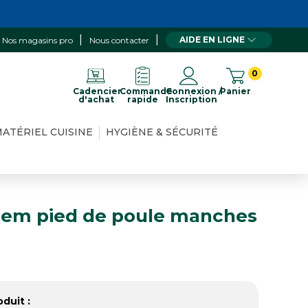
AIDE EN LIGNE
Nos magasins pro
Nous contacter
0
Cadencier
Commande
Connexion /
Panier
d'achat
rapide
Inscription
ATÉRIEL CUISINE
HYGIÈNE & SÉCURITÉ
em pied de poule manches
duit :