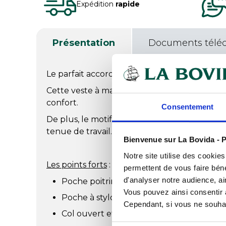
Expédition
rapide
Présentation
Documents télé
Le parfait accord entre tradition et moderni
Cette veste à manches longues est fabriquée
confort.
Consentement
De plus, le motif pied de poule ajoute une t
tenue de travail.
Bienvenue sur La Bovida - P
Notre site utilise des cookie
Les points forts
:
permettent de vous faire béné
d'analyser notre audience, ai
Poche poitrine gauche.
Vous pouvez ainsi consentir à 
Poche à stylo sur manche gauche.
Cependant, si vous ne souhait
Col ouvert et boutons pressions cachés.