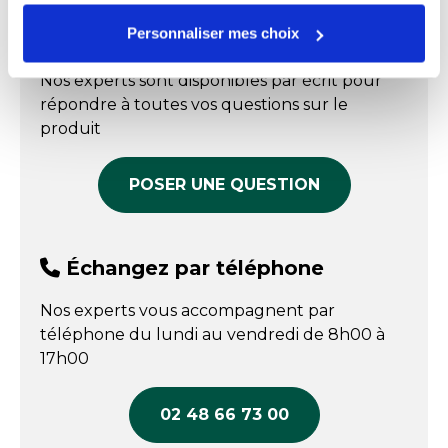
Référence : 010100583
En stock
Profondeur
70 cm
Livraison sous 
Personnaliser mes choix
Échangez par écrit
semaines
Prix public affiché
Fabriqué en France
Oui
Prix public affiché
291,90 € HT
Nos experts sont disponibles par écrit pour
351,50 € HT
COMPARER
répondre à toutes vos questions sur le
COMPARER
produit
POSER UNE QUESTION
Échangez par téléphone
Nos experts vous accompagnent par
téléphone du lundi au vendredi de 8h00 à
17h00
02 48 66 73 00