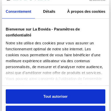
Des experts
à votre écoute
Consentement
Détails
À propos des cookies
Paiement
100% sécurisé
Devis
gratuits
Bienvenue sur La Bovida - Paramètres de
confidentialité
Présentation
Notre site utilise des cookies pour vous assurer un
fonctionnement optimal de notre site internet. Les
Ce
couteau en inox
est tranchant et est à utiliser
avec précaution.
cookies nous permettent de vous faire bénéficier d'une
Caractéristiques
meilleure expérience utilisateur via des contenus
personnalisés, de mesurer et d'analyser notre audience,
Stockage
Conditionnement
: évitez le stockage en endroit trop
Paquet de 12
ainsi que d'améliorer notre offre de produits et services.
humide.
Documents téléchargeables
Vous pouvez ainsi consentir à l'utilisation de l'ensemble
Couleur
Gris
des cookies sur notre site en cliquant sur "Tout
FPP_0100340322.PDF
Epaisseur
0.2 cm
autoriser". Cependant, si vous ne souhaitez autoriser que
Unité : Paquet de 12
certains types de cookies, veuillez cliquer sur
Tout autoriser
Type de finition : Standard
Longueur
23.5 cm
"Personnaliser mes choix".
Échangez par écrit
Matière
Inox 18/0