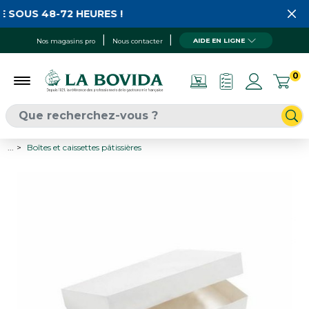
 SOUS 48-72 HEURES !
AIDE EN LIGNE
Nos magasins pro
Nous contacter
0
...
Boîtes et caissettes pâtissières