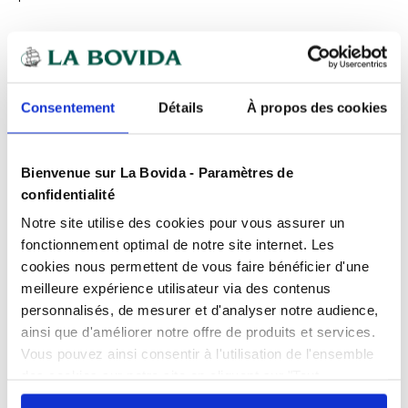
Expédition
rapide
Des experts
à votre écoute
Consentement
Détails
À propos des cookies
Paiement
100% sécurisé
Devis
gratuits
Bienvenue sur La Bovida - Paramètres de
confidentialité
Présentation
Notre site utilise des cookies pour vous assurer un
fonctionnement optimal de notre site internet. Les
Une matière naturelle et solide pour
une ficelle de boucher de qualité
cookies nous permettent de vous faire bénéficier d'une
Caractéristiques
meilleure expérience utilisateur via des contenus
personnalisés, de mesurer et d'analyser notre audience,
Ficelle de boucher
professionnelle utilisée pour la
Conditionnement
Devi'Rolls de 1 kg
ainsi que d'améliorer notre offre de produits et services.
réalisation des rôtis et autres préparations bouchères
Produits complémentaires
Vous pouvez ainsi consentir à l'utilisation de l'ensemble
ficelées.
Couleur
Blanc
des cookies sur notre site en cliquant sur "Tout
Le Devi'Rolls est un petit seau en plastique avec
Longueur
1750 m
autoriser". Cependant, si vous ne souhaitez autoriser que
dévidage central à suspendre à une esse ou à poser