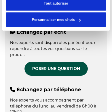
Documents téléchargeables
certains types de cookies, veuillez cliquer sur
Tout autoriser
sur table.
"Personnaliser mes choix".
FPP_0100240106.PDF
Ficelle de boucher
Points forts
:
Personnaliser mes choix
blanche en lin
recharge pour
Ficelage rapide et simple.
Devi'Rolls - par 1 kg
Référence : 0100240116
Échangez par écrit
Devi'Rolls de 1 kg (1750 mètres).
En stock
Couleur : blanc.
Nos experts sont disponibles par écrit pour
Prix public affiché
répondre à toutes vos questions sur le
32,30 € HT
produit
COMPARER
Présentation : Polie
Calibre ficelage des produits : 35/2
POSER UNE QUESTION
Conditionnement ficelles : Rolls de 1 kg
Échangez par téléphone
Nos experts vous accompagnent par
téléphone du lundi au vendredi de 8h00 à