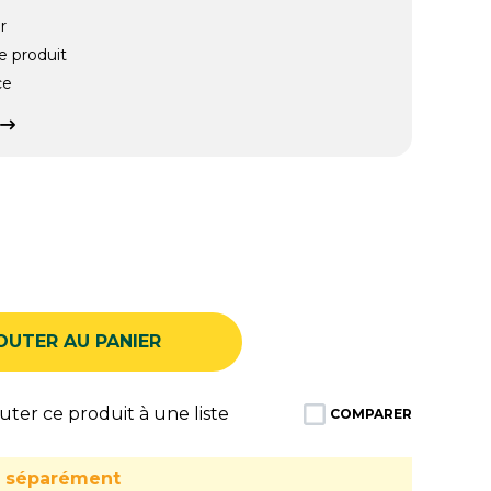
r
e produit
ce
OUTER AU PANIER
ter ce produit à une liste
COMPARER
u séparément