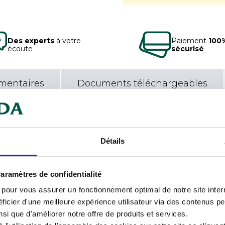
Des experts
à votre
Paiement
100
écoute
sécurisé
mentaires
Documents téléchargeables
adier plastique
Car
Détails
Con
apidement le contenu et de mieux
aramètres de confidentialité
Cou
s pour vous assurer un fonctionnement optimal de notre site inte
Dia
froids sur une plage de -40°C à
ficier d'une meilleure expérience utilisateur via des contenus p
nsi que d'améliorer notre offre de produits et services.
Hau