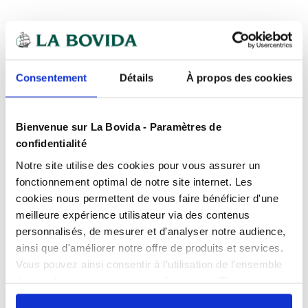
Expédition
rapide
Des experts
à votre écoute
Consentement
Détails
À propos des cookies
Paiement
100% sécurisé
Devis
gratuits
Bienvenue sur La Bovida - Paramètres de
confidentialité
Présentation
Notre site utilise des cookies pour vous assurer un
Barquette plastique transparente
fonctionnement optimal de notre site internet. Les
Alphacel scellable 2 compartiments
cookies nous permettent de vous faire bénéficier d'une
1380 ml pour la conservation
Caractéristiques
meilleure expérience utilisateur via des contenus
personnalisés, de mesurer et d'analyser notre audience,
Compatibilité
Congélateur, Micro-onde
ainsi que d'améliorer notre offre de produits et services.
Optimisez la
conservation
et le
transport
de vos
Produits complémentaires
préparations culinaires avec cette
Conditionnement
Par 420
barquette
Vous pouvez ainsi consentir à l'utilisation de l'ensemble
plastique transparente 2 compartiments
des cookies sur notre site en cliquant sur "Tout
Contenance
1520 ml
scellable Alphacel 1380 ml
. Conçue en
Promo
autoriser". Cependant, si vous ne souhaitez autoriser que
Documents téléchargeables
polypropylène très résistant, elle est parfaitement