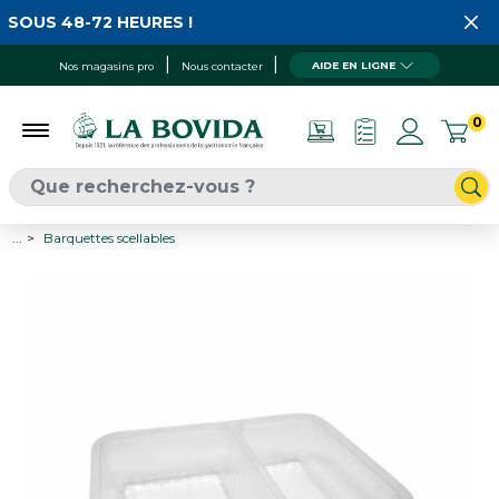
SOUS 48-72 HEURES !
AIDE EN LIGNE
Nos magasins pro
Nous contacter
0
...
Barquettes scellables