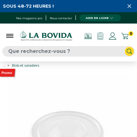
 SOUS 48-72 HEURES !
AIDE EN LIGNE
Nos magasins pro
Nous contacter
0
...
Bols et saladiers
Promo