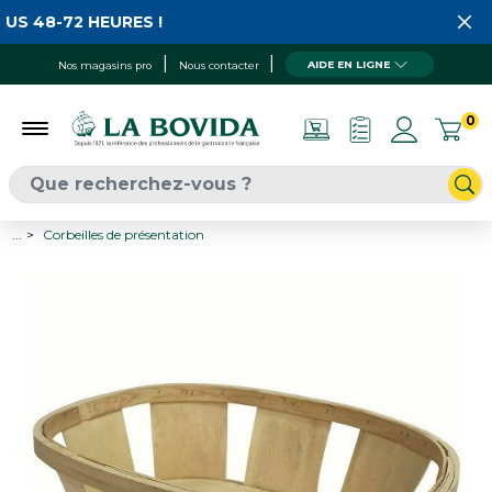
S 48-72 HEURES !
AIDE EN LIGNE
Nos magasins pro
Nous contacter
0
...
Corbeilles de présentation