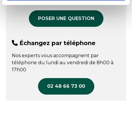
les UV
produit
Surface noire qui améliore l’attractivité et la
discrétion
POSER UNE QUESTION
Solution mécanique sans produit chimique
Adaptée aux environnements alimentaires
sensibles
Échangez par téléphone
Remplacement conseillé toutes les 8 semaines
Nos experts vous accompagnent par
Format compatible avec BRC MG5 et IGLU 5
téléphone du lundi au vendredi de 8h00 à
Produit jetable pour une hygiène maîtrisée
17h00
Limite la prolifération des nuisibles en continu
02 48 66 73 00
Les caractéristiques de la plaque de glu 1
face noire 160 x 195 mm
Dimensions :
160 x 195 mm
Coloris :
noir
Face :
simple face engluée
Compatibilité :
BRC MG5 et IGLU 5