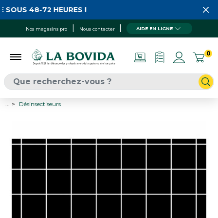
 SOUS 48-72 HEURES !
AIDE EN LIGNE
Nos magasins pro
Nous contacter
0
...
Désinsectiseurs