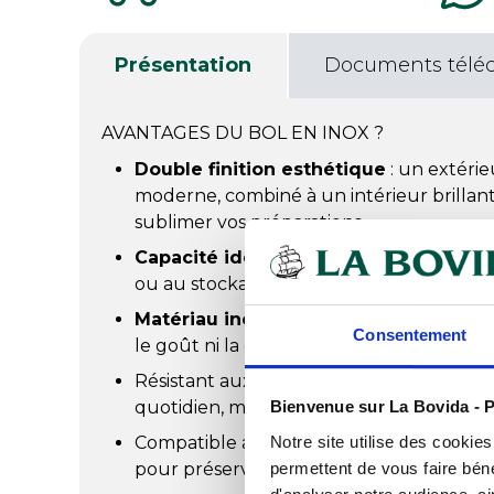
Présentation
Documents télé
AVANTAGES DU BOL EN INOX ?
Double finition esthétique
: un extéri
moderne, combiné à un intérieur brillant 
sublimer vos préparations.
Capacité idéale de 45 cl
: convient auss
ou au stockage des aliments.
Matériau inoxydable de haute qualité
Consentement
le goût ni la qualité des aliments.
Résistant aux chocs, rayures, taches et à
quotidien, même intensif.
Bienvenue sur La Bovida - P
Compatible avec le lave-vaisselle (éviter 
Notre site utilise des cookie
pour préserver la finition).
permettent de vous faire béné