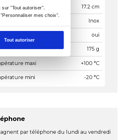
gueur
17.2 cm
 sur "Tout autoriser".
r "Personnaliser mes choix".
ière
Inox
age lave-vaisselle
oui
Tout autoriser
ds
175 g
pérature maxi
+100 °C
pérature mini
-20 °C
léphone
agnent par téléphone du lundi au vendredi