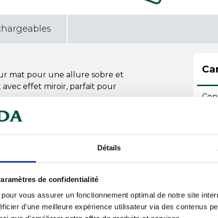
chargeables
Car
eur mat pour une allure sobre et
avec effet miroir, parfait pour
Con
i bien à la préparation, au service
Con
Con
: inerte chimiquement, il n’altère ni
Détails
Emp
 la corrosion pour un usage
aramètres de confidentialité
Hau
les détergents industriels abrasifs
s pour vous assurer un fonctionnement optimal de notre site inte
Lar
ficier d'une meilleure expérience utilisateur via des contenus p