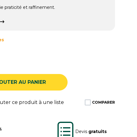
lie praticité et raffinement.
es
OUTER AU PANIER
ter ce produit à une liste
COMPARER
%
Devis
gratuits