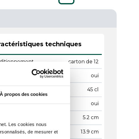
actéristiques techniques
ditionnement
carton de 12
tact alimentaire
oui
tenance
45 cl
À propos des cookies
ilable
oui
teur
5.2 cm
rnet. Les cookies nous
geur
13.9 cm
ersonnalisés, de mesurer et