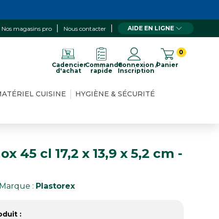
AIDE EN LIGNE
Nos magasins pro
Nous contacter
0
Cadencier
Commande
Connexion /
Panier
d'achat
rapide
Inscription
ATÉRIEL CUISINE
HYGIÈNE & SÉCURITÉ
nox 45 cl 17,2 x 13,9 x 5,2 cm -
Marque :
Plastorex
duit :