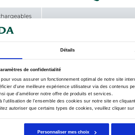
chargeables
 robuste, léger et facile à
Car
Détails
nnements de service.
Cou
ur présenter les aliments avec style
aramètres de confidentialité
Hau
s pour vous assurer un fonctionnement optimal de notre site inte
Lar
ficier d'une meilleure expérience utilisateur via des contenus p
nsi que d'améliorer notre offre de produits et services.
Lon
l'utilisation de l'ensemble des cookies sur notre site en cliquant
ez autoriser que certains types de cookies, veuillez cliquer su
Mat
Nos
Personnaliser mes choix