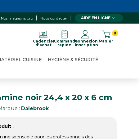
AIDE EN LIGNE
Nos magasins pro
Nous contacter
0
Cadencier
Commande
Connexion /
Panier
d'achat
rapide
Inscription
ATÉRIEL CUISINE
HYGIÈNE & SÉCURITÉ
mine noir 24,4 x 20 x 6 cm
Marque :
Dalebrook
duit :
 indispensable pour les professionnels des