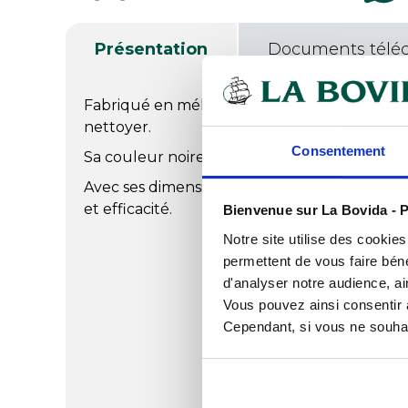
Présentation
Documents télé
Fabriqué en mélamine de haute qualité, il est
nettoyer.
Consentement
Sa couleur noire s'adapte à tous les enviro
Avec ses dimensions pratiques, il est idéal po
et efficacité.
Bienvenue sur La Bovida - P
Notre site utilise des cookie
permettent de vous faire béné
d'analyser notre audience, ai
Vous pouvez ainsi consentir à 
Cependant, si vous ne souhait