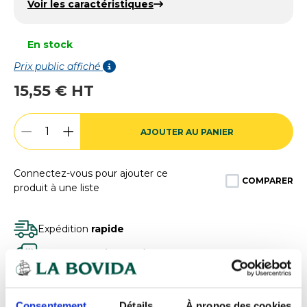
Voir les caractéristiques
En stock
Prix public affiché
15,55 € HT
AJOUTER AU PANIER
Connectez-vous pour ajouter ce
COMPARER
produit à une liste
Expédition
rapide
Des experts
à votre écoute
Paiement
100% sécurisé
Devis
gratuits
Consentement
Détails
À propos des cookies