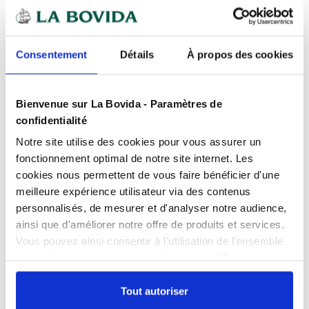
Expédition
rapide
Consentement
Détails
À propos des cookies
Des experts
à votre écoute
Paiement
100% sécurisé
Bienvenue sur La Bovida - Paramètres de
Devis
gratuits
confidentialité
Notre site utilise des cookies pour vous assurer un
fonctionnement optimal de notre site internet. Les
Présentation
cookies nous permettent de vous faire bénéficier d'une
Barquette plastique transparente
meilleure expérience utilisateur via des contenus
scellable 510 ml idéale pour la
personnalisés, de mesurer et d'analyser notre audience,
conservation
Caractéristiques
ainsi que d'améliorer notre offre de produits et services.
Adapte au micro-ondes
oui
Vous pouvez ainsi consentir à l'utilisation de l'ensemble
Découvrez la
barquette plastique transparente
des cookies sur notre site en cliquant sur "Tout
Documents téléchargeables
scellable 51 cl
Compatibilité
, l'alliée idéale pour une
Micro-onde, Congélateur
hygiène
autoriser". Cependant, si vous ne souhaitez autoriser que
irréprochable
et une
conservation longue durée
FPP_0100192244.PDF
certains types de cookies, veuillez cliquer sur
Tout autoriser
Conditionnement
Par 150
de toutes vos préparations culinaires. Spécialement
"Personnaliser mes choix".