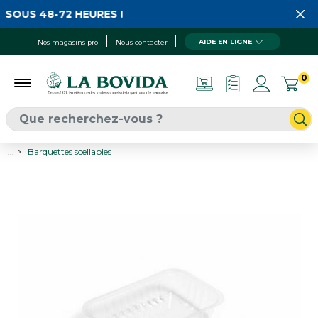
SOUS 48-72 HEURES !
AIDE EN LIGNE
Nos magasins pro
Nous contacter
0
...
Barquettes scellables